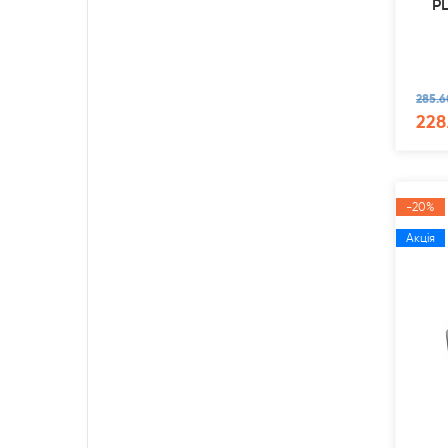
PL
285.6
228
-20%
Акція