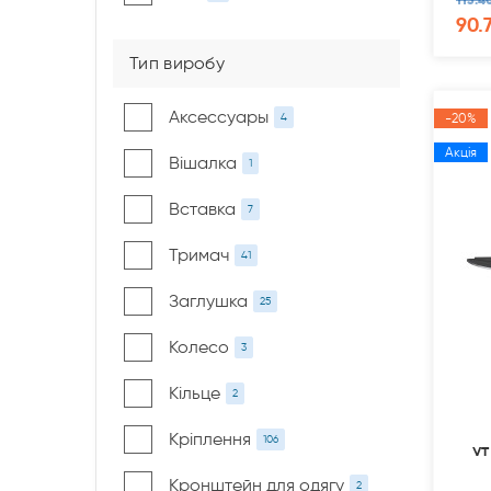
90.
Тип виробу
Аксессуары
4
-20%
Акція
Вішалка
1
Вставка
7
Тримач
41
Заглушка
25
Колесо
3
Кільце
2
Кріплення
106
ут
Кронштейн для одягу
2