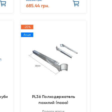
685.44 грн.
-20%
Акція
руби
PL36 Полкодержатель
похилий (пара)
Додати відгук