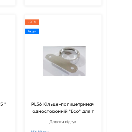
-20%
Акція
5 *
PL56 Кільце-полицетримач
односторонній "Есо" для т
Додати відгук
856.80 грн.