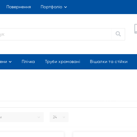
Повернення
Портфоліо
ени
Плічка
Труби хромовані
Вішалки та стійки