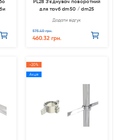
бо
PL28 З'єднувач поворотний
уби
для труб dm50 / dm25
Додати відгук
575.40 грн.
460.32 грн.
-20%
Акція