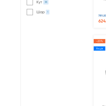
Кут
33
Шар
1
781.2
624
-20%
Акція