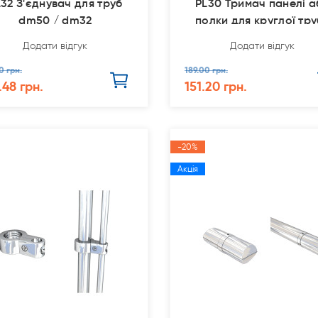
32 З'єднувач для труб
PL30 Тримач панелі а
dm50 / dm32
полки для круглої тр
Додати відгук
Додати відгук
0 грн.
189.00 грн.
.48 грн.
151.20 грн.
-20%
Акція