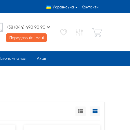
Українська
Контакти
+38 (044) 490 90 90
Передзвоніть мені
Економпанелі
Акціі