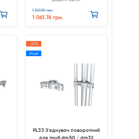
1 327.20 грн.
1 061.76 грн.
-20%
Акція
PL33 З'єднувач поворотний
для труб dm50 / dm32