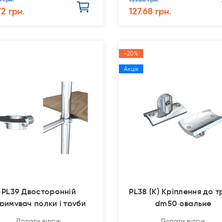
72 грн.
127.68 грн.
-20%
Акція
PL39 Двосторонній
PL38 (К) Кріплення до т
римувач полки і труби
dm50 овальне
dm50 / d
Додати відгук
Додати відгук