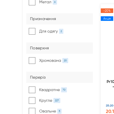
Метал
6
-20%
Призначення
Акція
Для одягу
2
Поверхня
Хромована
20
Переріз
Pr1
Квадратне
70
Кругле
227
25.20
20.1
Овальне
5