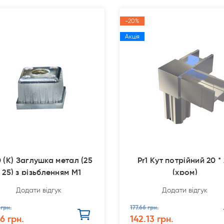
-20%
Акція
0 (К) Заглушка метал (25
Pr1 Кут потрійний 20 *
* 25) з різьбленням М1
(хром)
Додати відгук
Додати відгук
 грн.
177.66 грн.
6 грн.
142.13 грн.