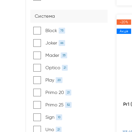
Система
-20%
Block
75
Акція
Joker
66
Mader
35
Optico
21
Play
20
Primo 20
21
Pr1 
Primo 25
52
Sign
10
Uno
21
113.4