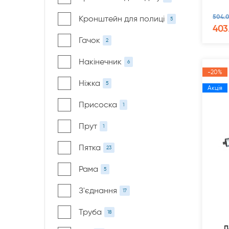
504.0
Кронштейн для полиці
5
403
Гачок
2
Накінечник
6
-20%
Ніжка
5
Акція
Присоска
1
Прут
1
Пятка
23
Рама
5
З'єднання
17
Труба
18
п