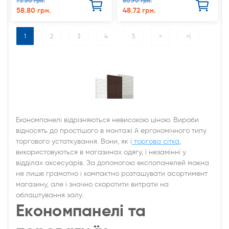
73.50 грн.
60.90 грн.
58.80 грн.
48.72 грн.
1
2
3
4
5
>
>|
Економпанелі відрізняються невисокою ціною. Вироби
відносять до простішого в монтажі й ергономічного типу
торгового устаткування. Вони, як і
торгова сітка
,
використовуються в магазинах одягу, і незамінні у
відділах аксесуарів. За допомогою експопанелей можна
не лише грамотно і компактно розташувати асортимент
магазину, але і значно скоротити витрати на
облаштування залу.
Економпанелі та