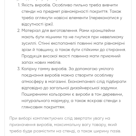
Якість виробів. Особливо пильно треба вивчити
стенди на предмет рівномірності покриття. Також
треба оглянути навісні елементи (переконатися у
відсутності іржі).
Матеріал для виготовлення. Рами кронштейни
мають бути міцними та не гнутися при невеликому
зусиллі. Стінні експопанелі повинні мати рівномірні
зрізи й товщину, а також бути стійкими до стирання.
Продукція високої якості повинна мати приємний
запах нових меблів.
Колірну гамму виробів. За допомогою умілого
поєднання виробів можна створити особливу
атмосферу в магазині. Економпанелі слід підбирати
відповідно до загальної дизайнерської задумки.
Поширеними кольорами є вироби в тон деревини,
натурального мармуру, а також яскраві стенди з
глянсовим покриттям.
При виборі комплектуючих слід звертати увагу на
призначення виробів, максимальну вагу товару, який
треба буде розмістити на стенді, а також ширину пазів.