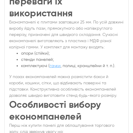
переваги їх
використання
Економпанелі є плитами завтовшки 25 мм. По усій довжині
виробу йдуть пази, прямокутного або напівкруглого
перерізу, призначені для швидкого складання. Сучасні
економпанелі виготовляють з пластика і МДФ різної
колірної гамми. У комплект для монтажу входять:
опори (стійки);
стенди панелей;
комплектуючі (
гачки
, полиці, кронштейни й т. п.).
У пазах економпанелей можна розмістити бокси й
короби, кошики, сітки, що відбивають поверхні та
підставки. Конструктивна особливість економпанелей
дозволяє швидко виготовити стенд будь-якого розміру.
Особливості вибору
економпанелей
Перш ніж купити панелі для облаштування торгового
залу, слід звернув увагу на: