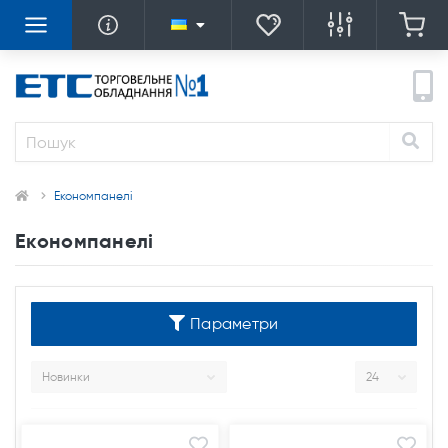
Економпанелі
Економпанелі
Параметри