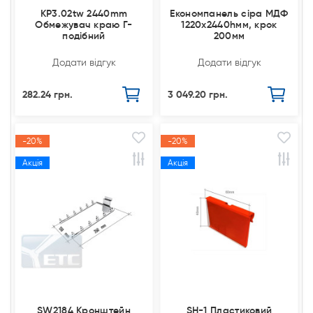
КР3.02tw 2440mm
Економпанель сіра МДФ
Обмежувач краю Г-
1220х2440hмм, крок
подібний
200мм
Додати відгук
Додати відгук
282.24 грн.
3 049.20 грн.
-20%
-20%
Акція
Акція
SW2184 Кронштейн
SH-1 Пластиковий