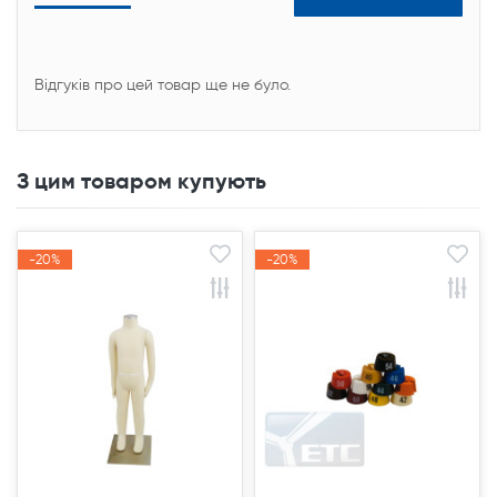
Відгуків про цей товар ще не було.
З цим товаром купують
-20%
-20%
-20%
-20%
Акція
Акція
Акція
Акція