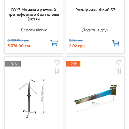
DY-7 Манекен детский
Розмірники білий 37
трансформер без головы
(обтян
Додати відгук
Додати відгук
6 720.00 грн.
2.52 грн.
5 376.00 грн.
2.02 грн.
-20%
-20%
-20%
-20%
Акція
Акція
Акція
Акція
Продано
Продано