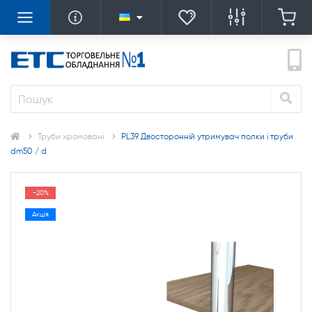
Труби хромовані
PL39 Двосторонній утримувач полки і труби
dm50 / d
-20%
Акція