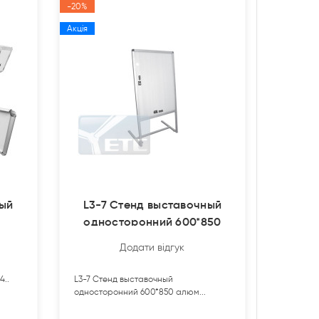
-20%
Акція
ный
L3-7 Стенд выставочный
односторонний 600*850
алюм.
Додати відгук
4..
L3-7 Стенд выставочный
односторонний 600*850 алюм...