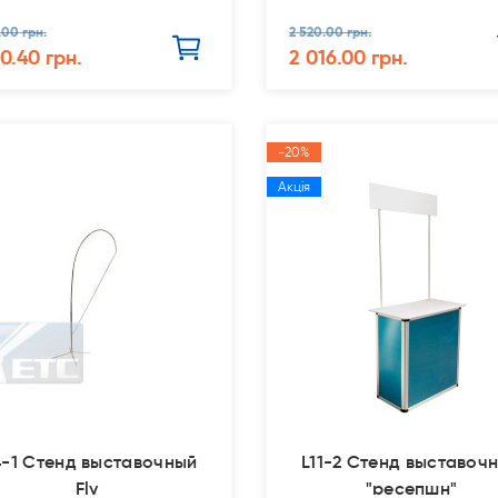
.00 грн.
2 520.00 грн.
50.40 грн.
2 016.00 грн.
-20%
Акція
4-1 Стенд выставочный
L11-2 Стенд выставоч
Fly
"ресепшн"