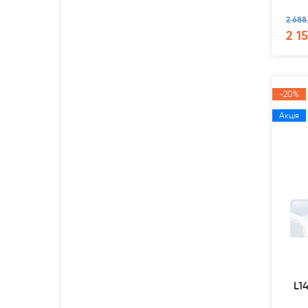
2 688
2 1
-20%
Акція
L1