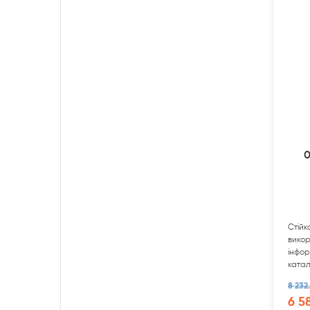
0
Стійк
викор
інфор
катал
зручн
8 232
6 5