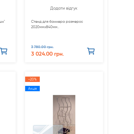
Додати відгук
шн"
Стенд для баннера размерос
2020ммх840мм..
3 780.00 грн.
3 024.00 грн.
-20%
Акція