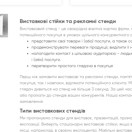
Виставкові стійки та рекламні стенди
Виставковий стенд - це своєрідна візитна картка фірми,
потенційного покупця в умовах щільного конкурентного о
представити свої товари і (або) послуги, а також с
продемонструвати переваги продукції, виділити її 
налагодити контакт з цільовою аудиторією - людьми
і (або) послуги.
перетворити простого глядача в покупця
Перш ніж замовити виставкові та рекламні стенди, пам'я
покупця, так і навпаки, відлякати потенційного клієнта
глядач дивиться на стенд не більше 3 секунд. За цей ча
або проїхати до стендів ваших конкурентів. Наша компа
замовлення.
Типи виставкових стендів
Ми пропонуємо стенди для виставок, презентацій, промо-
експозиції. Виберіть стаціонарні виставкові стійки, якщо
місці, наприклад, в своєму експоцентрі. Мобільні виставко