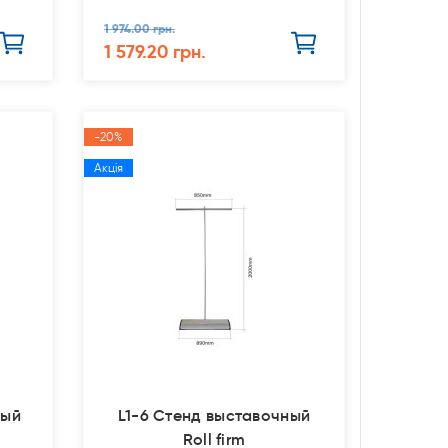
1 974.00 грн.
1 579.20 грн.
-20%
Акція
ный
L1-6 Стенд выставочный
Roll firm