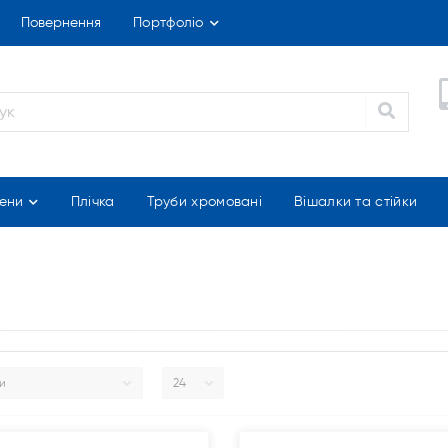
Повернення
Портфоліо
ени
Плічка
Труби хромовані
Вішалки та стійки