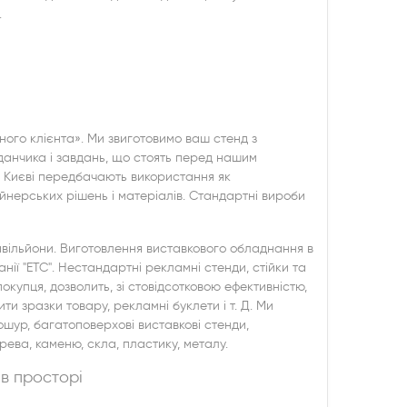
.
ного клієнта». Ми звиготовимо ваш стенд з
анчика і завдань, що стоять перед нашим
в Києві передбачають використання як
айнерських рішень і матеріалів. Стандартні вироби
авільйони. Виготовлення виставкового обладнання в
ії "ETC". Нестандартні рекламні стенди, стійки та
упця, дозволить, зі стовідсотковою ефективністю,
ти зразки товару, рекламні буклети і т. Д. Ми
шур, багатоповерхові виставкові стенди,
рева, каменю, скла, пластику, металу.
в просторі