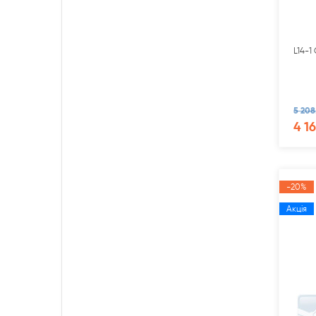
L14-1
5 208
4 1
-20%
Акція