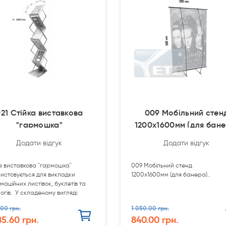
21 Стійка виставкова
009 Мобільний стен
"гармошка"
1200х1600мм (для бане
Додати відгук
Додати відгук
а виставкова "гармошка"
009 Мобільний стенд
истовується для викладки
1200х1600мм (для банера)..
маційних листівок, буклетів та
огів. У складеному вигляді
о для переміщення...
.00 грн.
1 050.00 грн.
85.60 грн.
840.00 грн.