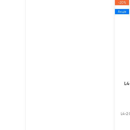
-20%
Акція
L4
L4-2 