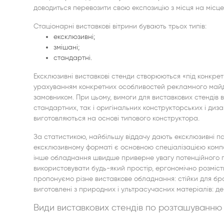
доводиться перевозити свою експозицію з місця на місце
Стаціонарні виставкові вітрини бувають трьох типів:
ексклюзивні;
змішані;
стандартні.
Ексклюзивні виставкові стенди створюються «під конкрет
урахуванням конкретних особливостей рекламного майд
замовником. При цьому, вимоги для виставкових стендів 
стандартних, так і оригінальних конструкторських і диз
виготовляються на основі типового конструктора.
За статистикою, найбільшу віддачу дають ексклюзивні п
ексклюзивному форматі є основною спеціалізацією компан
інше обладнання швидше приверне увагу потенційного пок
використовувати будь-який простір, ергономічно розмісти
пропонуємо різне виставкове обладнання: стійки для бро
виготовлені з природних і ультрасучасних матеріалів: де
Види виставкових стендів по розташуванню 