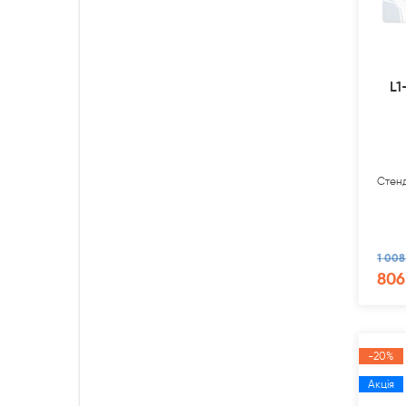
L1
Стенд
1 008
806
-20%
Акція