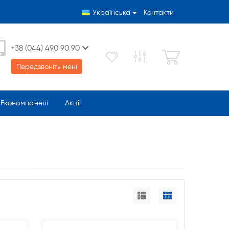
Українська
Контакти
+38 (044) 490 90 90
Передзвоніть мені
Економпанелі
Акціі