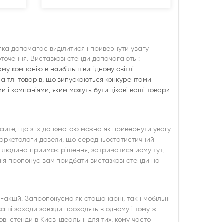
 яка допомагає виділитися і привернути увагу
точення. Виставкові стенди допомагають :
аму компанію в найбільш вигідному світлі
на тлі товарів, що випускаються конкурентами
 і компаніями, яким можуть бути цікаві ваші товари
тайте, що з їх допомогою можна як привернути увагу
. Маркетологи довели, що середньостатистичний
с людина приймає рішення, затриматися йому тут,
нія пропонує вам придбати виставкові стенди на
акцій. Запропонуємо як стаціонарні, так і мобільні
 ваші заходи завжди проходять в одному і тому ж
ві стенди в Києві ідеальні для тих, кому часто