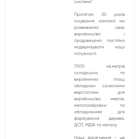
системи".
Протягом 20 років
існування компанії ми
розвиваємо своє
виробництво і
продовжуємо постійно
модернізувати наші
потужності.
7000 кв.метрів
складських та
виробничих площ
обладнані сучасними
верстатами для
виробництва меблів,
металообробки та
обладнанням для
фарбування дерева,
ДСП, МДФ та металу.
Наші досягнення – це