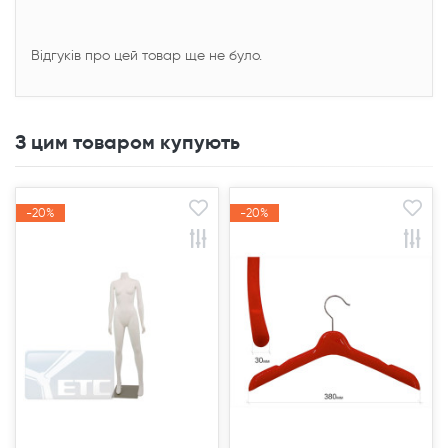
Відгуків про цей товар ще не було.
З цим товаром купують
-20%
-20%
-20%
-20%
Акція
Акція
Акція
Акція