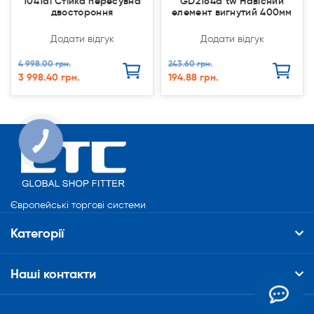
1041al Стійка пересувна
GD2184а tw Навісний
двостороння
елемент вигнутий 400мм
Додати відгук
Додати відгук
4 998.00 грн.
243.60 грн.
3 998.40 грн.
194.88 грн.
Європейські торгові системи
Категорії
Наші контакти