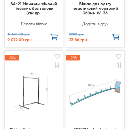
BA-21 Манекен жіночий
Вішак для одягу
тілесних без голови
пластиковий червоний
(квадр.
380мм W-38
Додати відгук
Додати відгук
11 340.00 грн.
29.82 грн.
9 072.00 грн.
23.86 грн.
-20%
-20%
-20%
-20%
Акція
Акція
Акція
Акція