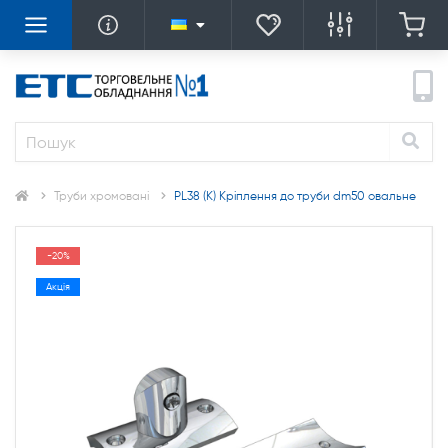
Труби хромовані
PL38 (К) Кріплення до труби dm50 овальне
-20%
Акція