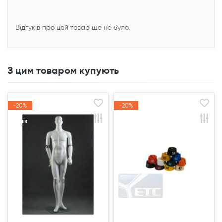
Відгуків про цей товар ще не було.
З цим товаром купують
-20%
-20%
-20%
-20%
Акція
Акція
Акція
Акція