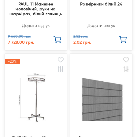
PAUL-11 Манекен
Розмірники білий 24
чоловічий, руки на
шарнірах, білий глянець
Додати відгук
Додати відгук
9 660.00 грн.
2.52 грн.
7 728.00 грн.
2.02 грн.
-20%
-20%
Продано
Продано
Акція
Акція