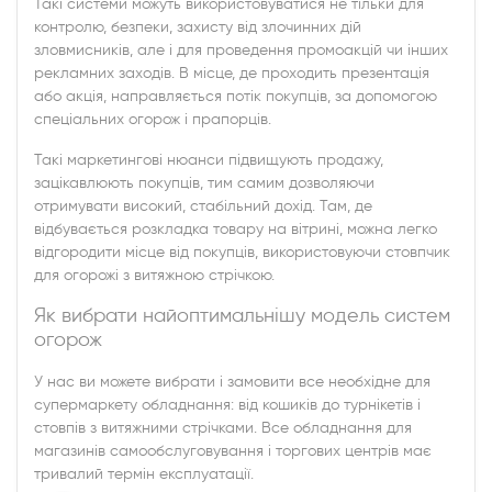
Такі системи можуть використовуватися не тільки для
контролю, безпеки, захисту від злочинних дій
зловмисників, але і для проведення промоакцій чи інших
рекламних заходів. В місце, де проходить презентація
або акція, направляється потік покупців, за допомогою
спеціальних огорож і прапорців.
Такі маркетингові нюанси підвищують продажу,
зацікавлюють покупців, тим самим дозволяючи
отримувати високий, стабільний дохід. Там, де
відбувається розкладка товару на вітрині, можна легко
відгородити місце від покупців, використовуючи стовпчик
для огорожі з витяжною стрічкою.
Як вибрати найоптимальнішу модель систем
огорож
У нас ви можете вибрати і замовити все необхідне для
супермаркету обладнання: від кошиків до турнікетів і
стовпів з витяжними стрічками. Все обладнання для
магазинів самообслуговування і торгових центрів має
тривалий термін експлуатації.