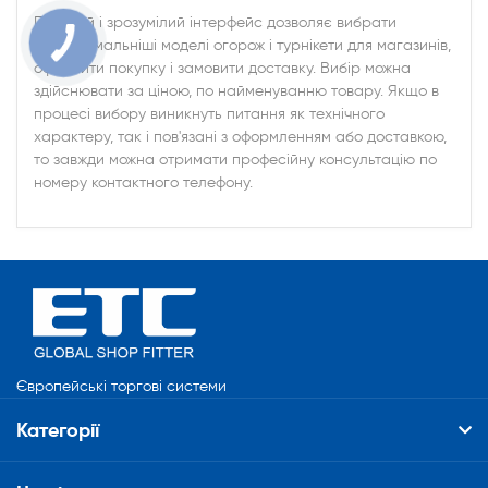
Простий і зрозумілий інтерфейс дозволяє вибрати
найоптимальніші моделі огорож і турнікети для магазинів,
оформити покупку і замовити доставку. Вибір можна
здійснювати за ціною, по найменуванню товару. Якщо в
процесі вибору виникнуть питання як технічного
характеру, так і пов'язані з оформленням або доставкою,
то завжди можна отримати професійну консультацію по
номеру контактного телефону.
Європейські торгові системи
Категорії