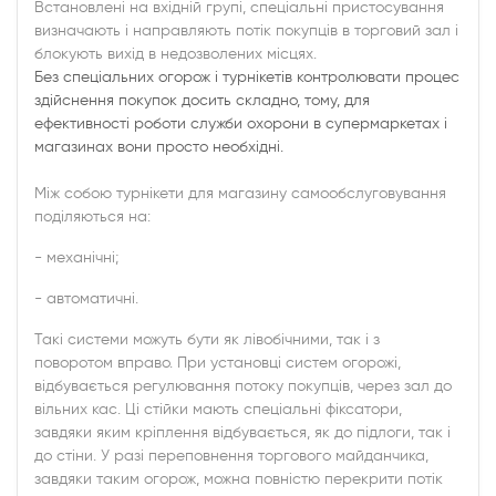
Встановлені на вхідній групі, спеціальні пристосування
визначають і направляють потік покупців в торговий зал і
блокують вихід в недозволених місцях.
Без спеціальних огорож і турнікетів контролювати процес
здійснення покупок досить складно, тому, для
ефективності роботи служби охорони в супермаркетах і
магазинах вони просто необхідні.
Між собою турнікети для магазину самообслуговування
поділяються на:
- механічні;
- автоматичні.
Такі системи можуть бути як лівобічними, так і з
поворотом вправо. При установці систем огорожі,
відбувається регулювання потоку покупців, через зал до
вільних кас. Ці стійки мають спеціальні фіксатори,
завдяки яким кріплення відбувається, як до підлоги, так і
до стіни. У разі переповнення торгового майданчика,
завдяки таким огорож, можна повністю перекрити потік