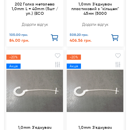
202 Голка металева
1,0mm З'єднувач
1,0mm L = 40mm (5шт /
пластиковий з "кільцем"
уп.) (ЕСО
45мм (5000
Додати відгук
Додати відгук
105.00 грн.
508.20 грн.
84.00 грн.
406.56 грн.
-20%
-20%
Акція
Акція
1,0mm З'єднувач
1,0mm З'єднувач