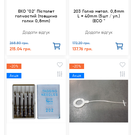
EKO "02" Пістолет
203 Голка метал. 0,8mm
голчастий (товщина
L = 40mm (5шт / уп.)
голки 0,8mm)
(ЕСО "
Додати відгук
Додати відгук
268.80 грн.
172.20 грн.
215.04 грн.
137.76 грн.
-20%
-20%
Акція
Акція