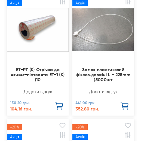
Акція
Акція
ET-PT (К) Стрічка до
Замок пластиковий
етикет-пістолета ET-1 (K)
фіксов.довжіні L = 225mm
(10
(5000шт
Додати відгук
Додати відгук
130.20 грн.
441.00 грн.
104.16 грн.
352.80 грн.
-20%
-20%
Акція
Акція