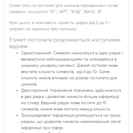
Саме тому на пістолеті для цінників передбачені готові
символи, на кшталт "КГ.", "АРТ", "КОД", "ВАГА", "$".
Крім цього, є можливість нанести цифри від 0 до 9 і
алфавіт на кирилиці або латиниці.
Етикет-пістолети розрізняються наступними
видами
Односторонній. Символи наносяться в один рядок і
вважаються найпоширенішими та знаходяться в
низькому ціновому сегменті. Даний пістолет може
вмістити кількість символів, від 6 до 10. Саме
кількість знаків впливає на розмір пістолета для
цінників.
Двосторонній. Нанесення позначень здійснюється
в два рядки і дозволяє нанести більше інформації
на стікер. Верхній рядок може містити до 10
символів, нижня може містити меншу кількість.
Трьохрядковий. Інформація розміщується на трьох
рядках, що дозволяє нанести максимальний обсяг
інформації про товар.