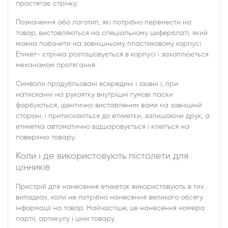
простягає стрічку.
Позначення або логотип, які потрібно перенести на
товар, виставляються на спеціальному циферблаті, який
можна побачити на зовнішньому пластиковому корпусі.
Етикет- стрічка розташовується в корпусі і захоплюється
механізмом протягання.
Символи продубльовані всередині і ззовні і, при
натисканні на рукоятку внутрішні гумові паски
фарбуються, ідентично виставленим вами на зовнішній
стороні, і притискаються до етикетки, залишаючи друк, а
етикетка автоматично відшаровується і клеїться на
поверхню товару.
Коли і де використовують пістолети для
цінників
Пристрій для нанесення етикеток використовують в тих
випадках, коли не потрібно нанесення великого обсягу
інформації на товар. Найчастіше, це нанесення номера
партії, артикулу і ціни товару.