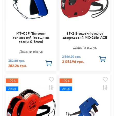
MT-05F Пістолет
ET-2 Етикет-пістолет
голчастий (товщина
дворядовий МХ-2616 АСЕ
голки 0,8mm)
Додати відгук
Додати відгук
2 566.20 грн.
352.80 грн.
2 052.96 грн.
282.24 грн.
-20%
-20%
Акція
Акція