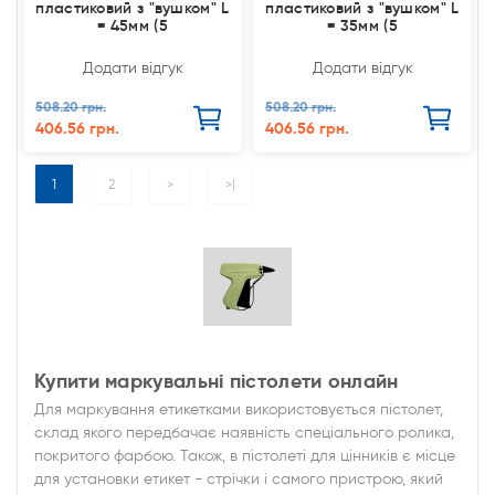
пластиковий з "вушком" L
пластиковий з "вушком" L
= 45мм (5
= 35мм (5
Додати відгук
Додати відгук
508.20 грн.
508.20 грн.
406.56 грн.
406.56 грн.
1
2
>
>|
Купити маркувальні пістолети онлайн
Для маркування етикетками використовується пістолет,
склад якого передбачає наявність спеціального ролика,
покритого фарбою. Також, в пістолеті для цінників є місце
для установки етикет - стрічки і самого пристрою, який