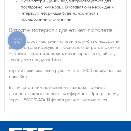
Нумератори. Даний вид використовується для
послідовної нумерації. Виставляючи необхідний
інтервал, інформація буде наноситися з
послідовними значеннями
Витратні матеріали для етикет-пістолетів
КНОПКА
Даний апарат має великий термін служби і є недорогим
СВЯЗИ
варіантом для маркування. Основною витратою є етикет
- стрічка і витрати залежить безпосередньо від обсягу
товару або продукції. Ціна
стрічки невисока, один рулон містить 1000 маркувальних
наклейок.
Іншим витратним матеріалом вважається ролик, з
допомогою якого наноситься інформація. При трівалому
терміні ЕКСПЛУАТАЦІЇ фарба ролика витрачається.