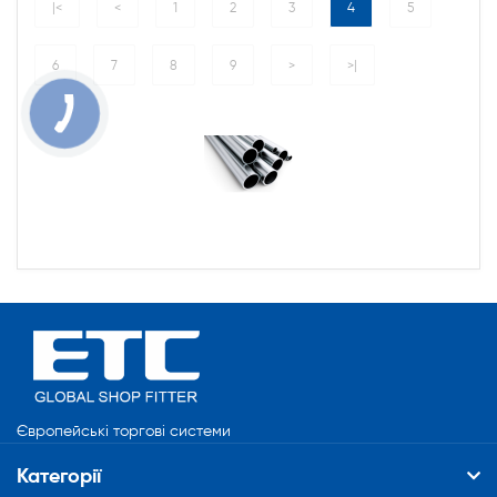
|<
<
1
2
3
4
5
6
7
8
9
>
>|
Європейські торгові системи
Категорії