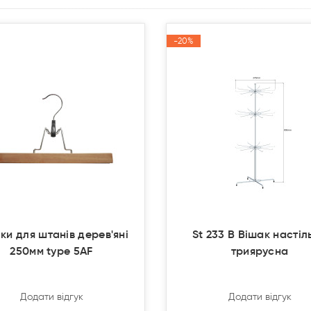
-20%
-20%
Акція
Акція
ки для штанів дерев'яні
St 233 В Вішак настіл
250мм type 5AF
триярусна
Додати відгук
Додати відгук