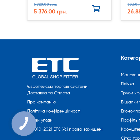
6 720.00 грн.
33.60 г
5 376.00 грн.
26.8
Категор
Манекен
Плічка
Європейські торгові системи
Труби хр
Доставка та Оплата
Вішалки 
Про компанію
Економпа
Політика конфіденційності
Профіль
Умови угоди
Кронште
© 2010-2021 ETC Усі права захищені
Сітка то