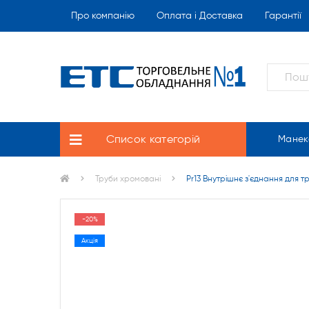
Про компанію
Оплата і Доставка
Гарантії
Список категорій
Манек
Труби хромовані
Pr13 Внутрішнє з'єднання для тр
-20%
Акція