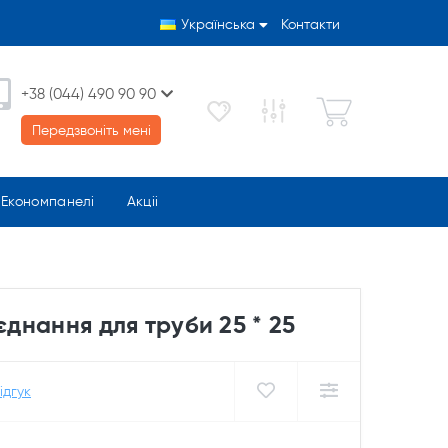
Українська
Контакти
+38 (044) 490 90 90
Передзвоніть мені
Економпанелі
Акціі
єднання для труби 25 * 25
ідгук