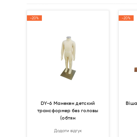
-20%
-20%
-20%
-20%
Акція
Акція
Акція
Акція
DY-6 Манекен детский
Віша
трансформер без головы
(обтян
Додати відгук