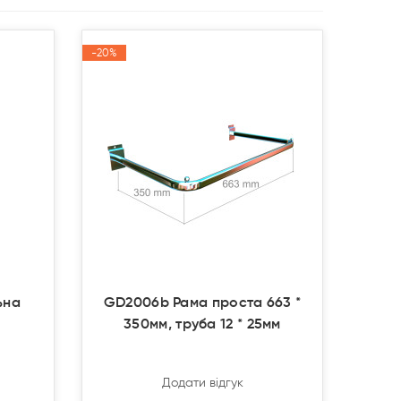
-20%
-20%
Акція
Акція
ьна
GD2006b Рама проста 663 *
350мм, труба 12 * 25мм
Додати відгук