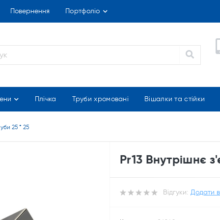
Повернення
Портфоліо
ени
Плічка
Труби хромовані
Вішалки та стійки
уби 25 * 25
Pr13 Внутрішнє з'
Відгуки:
Додати в