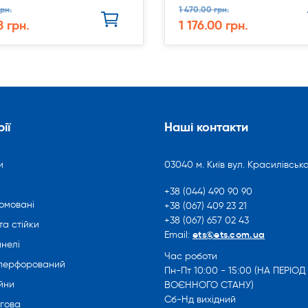
рн.
1 470.00 грн.
8 грн.
1 176.00 грн.
ії
Наші контакти
и
03040 м. Київ вул. Красилівська
+38 (044) 490 90 90
омовані
+38 (067) 409 23 21
+38 (067) 657 02 43
та стійки
ets@ets.com.ua
Email:
нелі
Час роботи
 перфорований
Пн-Пт 10:00 - 15:00 (НА ПЕРІОД
йни
ВОЄННОГО СТАНУ)
Сб-Нд вихідний
ргова