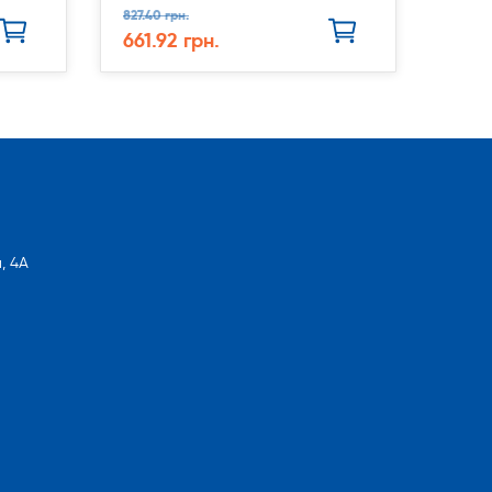
827.40 грн.
661.92 грн.
, 4А