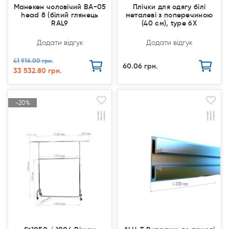
Манекен чоловічий ВА-05
Плічки для одягу білі
head 8 (білий глянець
металеві з поперечиною
RAL9
(40 см), type 6Х
Додати відгук
Додати відгук
41 916.00 грн.
60.06 грн.
33 532.80 грн.
-20%
-20%
Акція
Акція
Продано
Продано