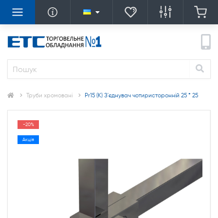
Труби хромовані
Pr15 (К) З'єднувач чотиристоронній 25 * 25
-20%
Акція