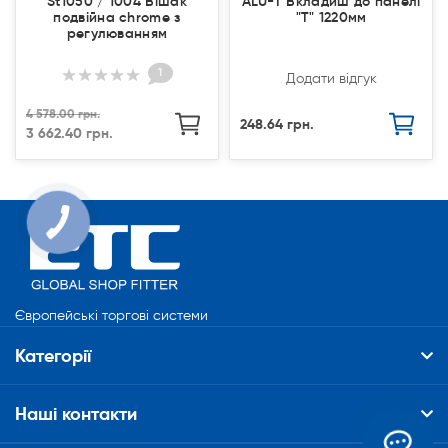
St1050 / 1004 Вішак
ALU-T Вкладиш до панелі
подвійна chrome з
"Т" 1220мм
регулюванням
1
Додати відгук
4 578.00 грн.
248.64 грн.
3 662.40 грн.
Європейські торгові системи
Категорії
Наші контакти