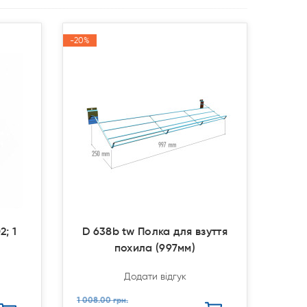
-20%
-20%
Акція
Акція
2; 1
D 638b tw Полка для взуття
похила (997мм)
Додати відгук
1 008.00 грн.