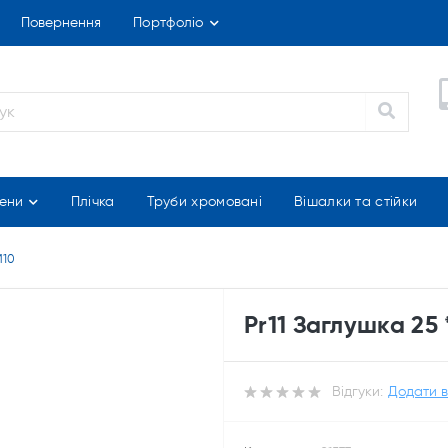
Повернення
Портфоліо
ени
Плічка
Труби хромовані
Вішалки та стійки
М10
Pr11 Заглушка 25 
Відгуки:
Додати в