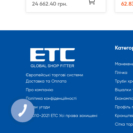
24 662.40 грн.
62.8
Категор
Манекен
Плічка
Європейські торгові системи
Труби хр
Доставка та Оплата
Вішалки 
Про компанію
Економпа
Політика конфіденційності
Профіль
Умови угоди
Кронште
© 2010-2021 ETC Усі права захищені
Сітка то