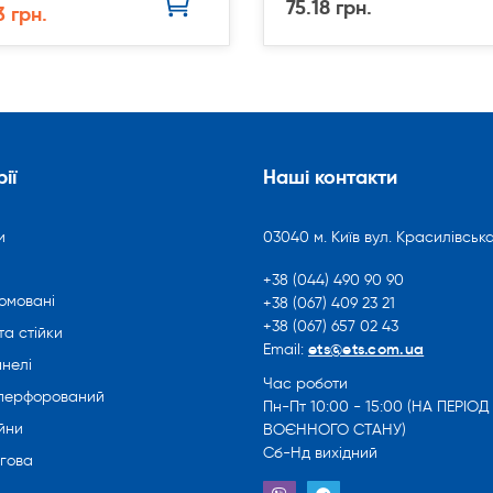
75.18 грн.
3 грн.
ії
Наші контакти
и
03040 м. Київ вул. Красилівська
+38 (044) 490 90 90
омовані
+38 (067) 409 23 21
+38 (067) 657 02 43
та стійки
ets@ets.com.ua
Email:
нелі
Час роботи
 перфорований
Пн-Пт 10:00 - 15:00 (НА ПЕРІОД
йни
ВОЄННОГО СТАНУ)
Сб-Нд вихідний
ргова