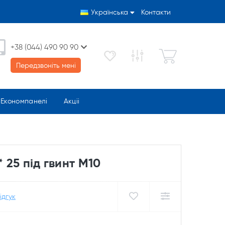
Українська
Контакти
+38 (044) 490 90 90
Передзвоніть мені
Економпанелі
Акціі
* 25 під гвинт М10
ідгук