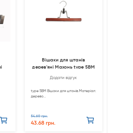
з
Вішаки для штанів
і
дерев'яні Махонь type 5BM
Додати відгук
type 5BM Вішаки для штанів.Матеріал:
дерево...
54.60 грн.
43.68 грн.