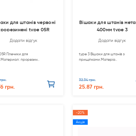
аки для штанів червоні
Вішаки для штанів мета
прорезинені type 05R
400мм type 3
Додати відгук
Додати відгук
05R Плечики для
type 3 Вішаки для штанів з
.Материал: прорезин..
прищіпками.Матеріа..
грн.
32.34 грн.
76 грн.
25.87 грн.
-20%
Акція