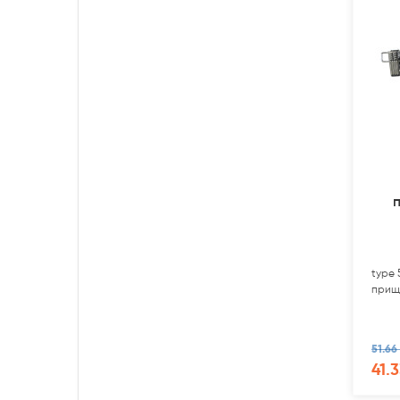
type 
прищ
51.66
41.3