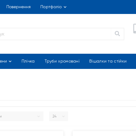
Повернення
Портфоліо
ени
Плічка
Труби хромовані
Вішалки та стійки