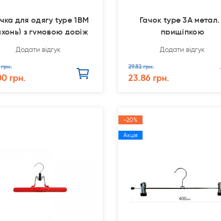
ічка для одягу type 1ВМ
Гачок type 3А метал.
ахонь) з гумовою доріж
прищіпкою
Додати відгук
Додати відгук
 грн.
29.82 грн.
00 грн.
23.86 грн.
-20%
Акція