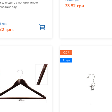
а для одягу з поперечиною
73.92 грн.
овлені із дер..
8 грн.
22 грн.
-20%
Акція