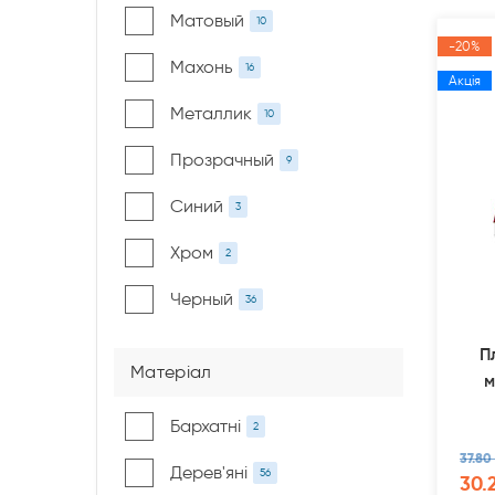
Матовый
10
-20%
Махонь
16
Акція
Металлик
10
Прозрачный
9
Синий
3
Хром
2
Черный
36
П
Матеріал
м
Бархатні
2
37.80
Дерев'яні
56
30.