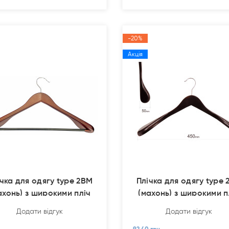
-20%
Акція
чка для одягу type 2ВМ
Плічка для одягу type
ахонь) з широкими пліч
(махонь) з широкими п
Додати відгук
Додати відгук
92.40 грн.