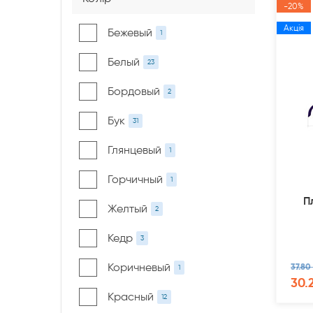
-20%
Акція
Бежевый
1
Белый
23
Бордовый
2
Бук
31
Глянцевый
1
Горчичный
1
П
Желтый
2
Кедр
3
Коричневый
37.80
1
30.
Красный
12