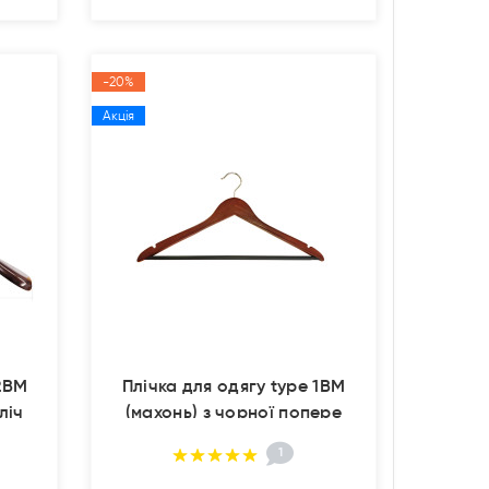
-20%
Акція
 2ВМ
Плічка для одягу type 1ВМ
ліч
(махонь) з чорної попере
1