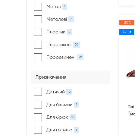
Метал
1
Металеві
11
-20%
Пластик
Акція
2
Пластикові
50
Прорезинені
29
Призначення
Дитячий
12
Для білизни
1
Плі
(м
Для брюк
27
Для готелю
3