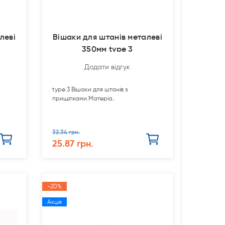
леві
Вішаки для штанів металеві
350мм type 3
Додати відгук
type 3 Вішаки для штанів з
прищіпками.Матеріа..
32.34 грн.
25.87 грн.
-20%
Акція