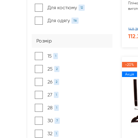
Плічк
Для костюму
12
вигот
Для одягу
116
140.2
112.
Розмір
15
1
-20%
25
2
Акція
26
2
27
1
28
1
30
7
32
1