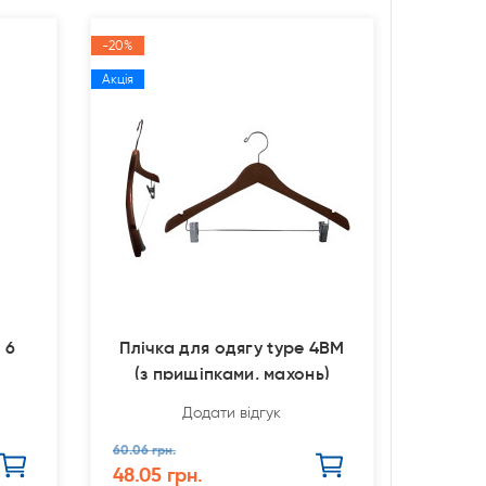
-20%
Акція
 6
Плічка для одягу type 4ВМ
(з прищіпками, махонь)
Додати відгук
60.06 грн.
48.05 грн.