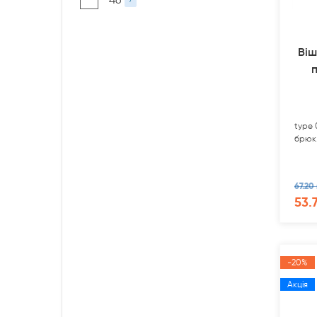
Віш
type 
брюк
67.20 
53.
-20%
Акція