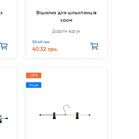
 з
Вішалка для шльопанців
хром
Додати відгук
50.40 грн.
40.32 грн.
-20%
Акція