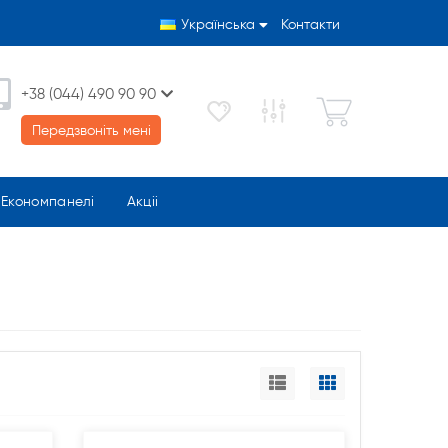
Українська
Контакти
+38 (044) 490 90 90
Передзвоніть мені
Економпанелі
Акціі