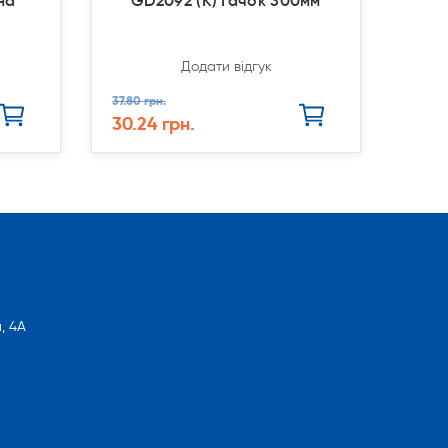
на
GD2092 (К) Гачок 300мм
Додати відгук
37.80 грн.
30.24 грн.
, 4А