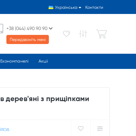
Українська
Контакти
+38 (044) 490 90 90
Передзвоніть мені
Економпанелі
Акціі
в дерев'яні з прищіпками
ідгук