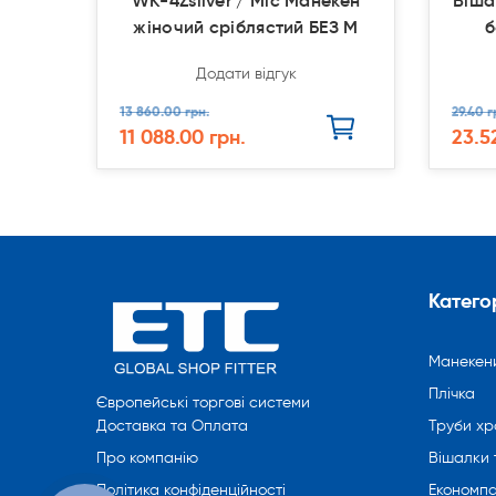
WK-4Zsilver / Mic Манекен
Віша
жіночий сріблястий БЕЗ М
б
Додати відгук
13 860.00 грн.
29.40 г
11 088.00 грн.
23.5
Категор
Манекен
Плічка
Європейські торгові системи
Труби хр
Доставка та Оплата
Вішалки 
Про компанію
Економпа
Політика конфіденційності