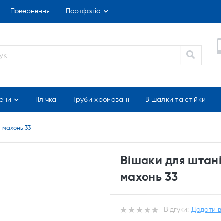
Повернення
Портфоліо
ени
Плічка
Труби хромовані
Вішалки та стійки
и махонь 33
Вішаки для штані
махонь 33
Відгуки:
Додати в