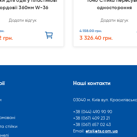
ки для одягу пластикові
1040 Стійка пересув
ордовіі 360мм W-36
одностороння
Додати відгук
Додати відгук
рн.
4 158.00 грн.
2 грн.
3 326.40 грн.
ії
Наші контакти
и
03040 м. Київ вул. Красилівська
+38 (044) 490 90 90
омовані
+38 (067) 409 23 21
+38 (067) 657 02 43
та стійки
ets@ets.com.ua
Email:
нелі