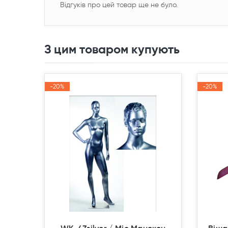
Відгуків про цей товар ще не було.
З цим товаром купують
-20%
-20%
-20%
-20%
Акція
Акція
Акція
Акція