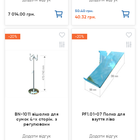
50.40 грн.
7 014.00 грн.
40.32 грн.
-20%
-20%
-20%
-20%
Акція
Акція
Акція
Акція
BN-1011 вішалка для
PF1.01-07 Полка для
сумок 4-х сторін. з
взуття ліва
регулюванн
Додати відгук
Додати відгук