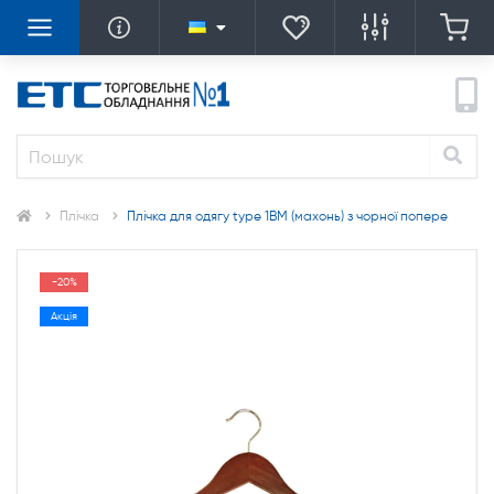
Плічка
Плічка для одягу type 1ВМ (махонь) з чорної попере
-20%
Акція