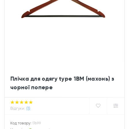
Плічка для одягу type 1ВМ (махонь) з
чорної попере
Відгуки:
(1)
Код товару:
17699