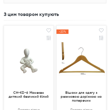
З цим товаром купують
-20%
-20%
Акція
Акція
CH-KD-6 Манекен
Вішаки для одягу з
дитячий безликий білий
резиновою доріжкою на
поперечин
Додати відгук
Додати відгук