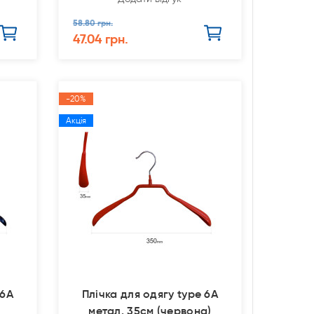
58.80 грн.
47.04 грн.
-20%
Акція
 6А
Плічка для одягу type 6А
)
метал. 35см (червона)