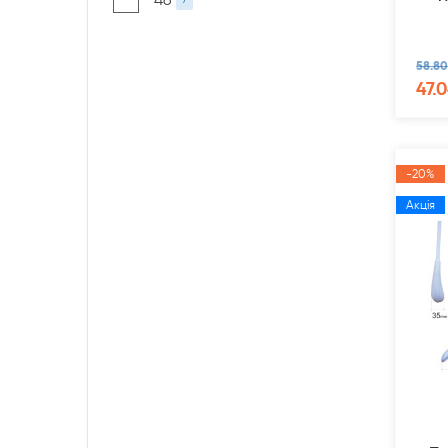
58.80
47.0
-20%
Акція