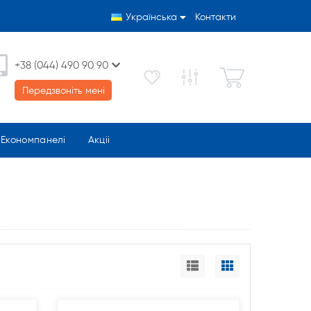
Українська
Контакти
+38 (044) 490 90 90
Передзвоніть мені
Економпанелі
Акціі