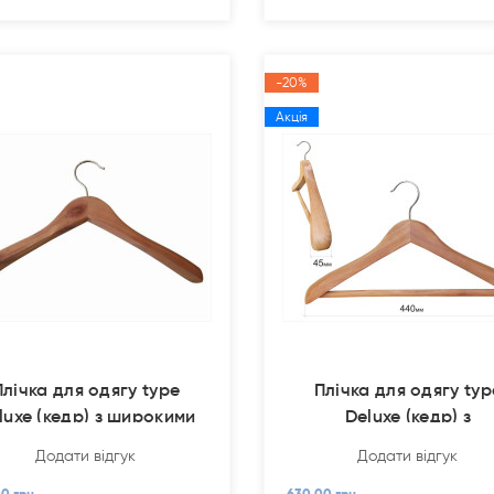
-20%
Акція
Плічка для одягу type
Плічка для одягу typ
luxe (кедр) з широкими
Deluxe (кедр) з
плі
перекладинам
Додати відгук
Додати відгук
0 грн.
630.00 грн.