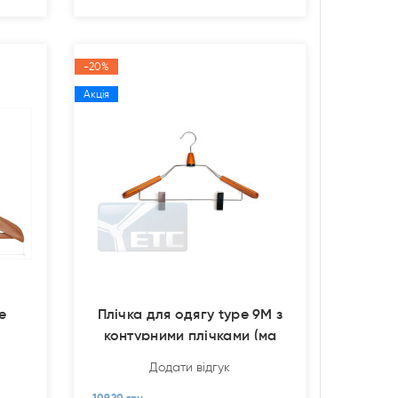
-20%
Акція
e
Плічка для одягу type 9M з
контурними плічками (ма
Додати відгук
109.20 грн.