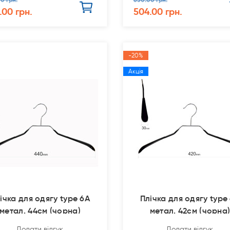
.00 грн.
504.00 грн.
-20%
Акція
ічка для одягу type 6А
Плічка для одягу type
метал. 44см (чорна)
метал. 42см (чорна
Додати відгук
Додати відгук