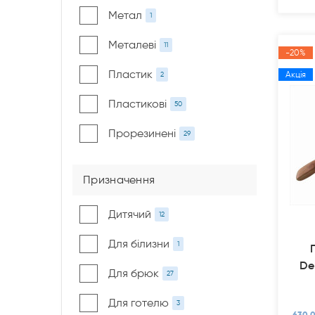
Метал
1
Металеві
11
-20%
Пластик
Акція
2
Пластикові
50
Прорезинені
29
Призначення
Дитячий
12
Для білизни
1
De
Для брюк
27
Для готелю
3
630.0