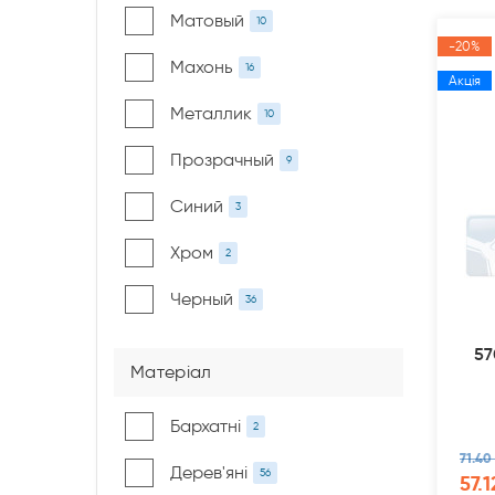
Матовый
10
-20%
Махонь
16
Акція
Металлик
10
Прозрачный
9
Синий
3
Хром
2
Черный
36
57
Матеріал
Бархатні
2
71.40
Дерев'яні
56
57.1