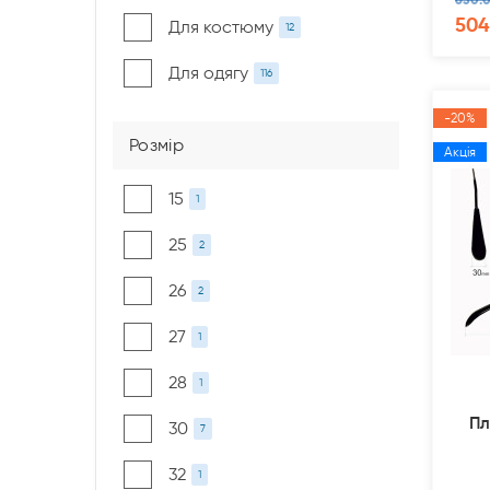
504
Для костюму
12
Для одягу
116
-20%
Розмір
Акція
15
1
25
2
26
2
27
1
28
1
Пл
30
7
32
1