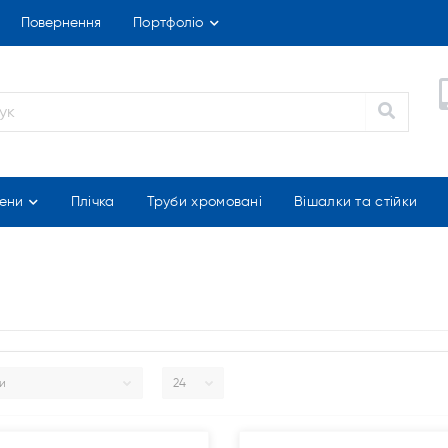
Повернення
Портфоліо
ени
Плічка
Труби хромовані
Вішалки та стійки