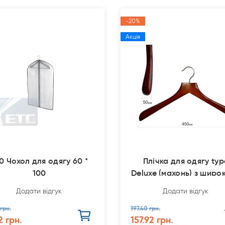
-20%
Акція
0 Чохол для одягу 60 *
Плічка для одягу typ
100
Deluxe (махонь) з широ
п
Додати відгук
Додати відгук
 грн.
197.40 грн.
2 грн.
157.92 грн.