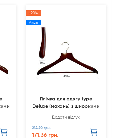
-20%
Акція
e
Плічка для одягу type
кими
Deluxe (махонь) з широкими
п
Додати відгук
214.20 грн.
171.36 грн.