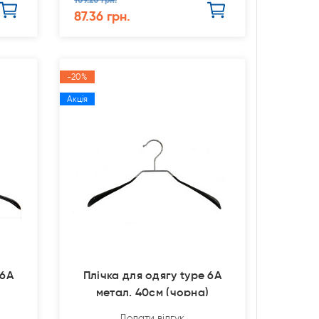
87.36 грн.
-20%
Акція
 6А
Плічка для одягу type 6А
)
метал. 40см (чорна)
Додати відгук