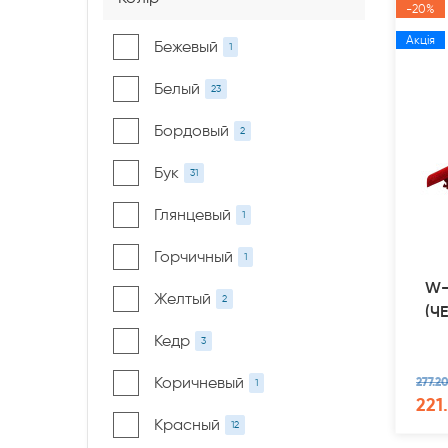
-20%
Акція
Бежевый
1
Белый
23
Бордовый
2
Бук
31
Глянцевый
1
Горчичный
1
W-
Желтый
2
(Ч
Кедр
3
Коричневый
277.20
1
221.
Красный
12