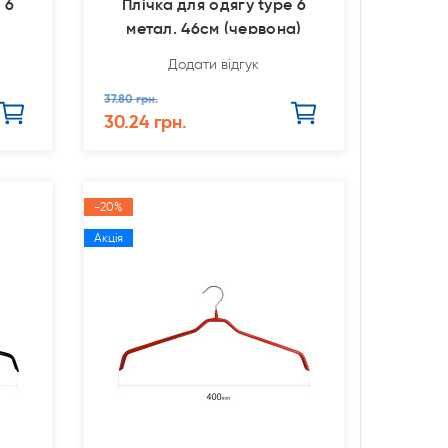
 6
Плічка для одягу type 6
)
метал. 46см (червона)
Додати відгук
37.80 грн.
30.24 грн.
-20%
Акція