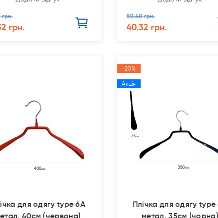
 грн.
50.40 грн.
32 грн.
40.32 грн.
-20%
Акція
ічка для одягу type 6А
Плічка для одягу type
етал. 40см (червона)
метал. 35см (чорна