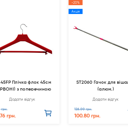
-20%
Акція
45FP Плічка флок 45см
ST2060 Гачок для віша
ЕРВОНІ) з поперечиною
(алюм.)
Додати відгук
Додати відгук
 грн.
126.00 грн.
76 грн.
100.80 грн.