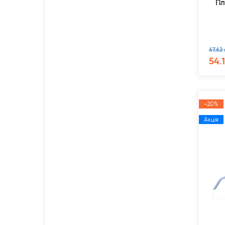
Пл
67.62 
54.
-20%
Акція