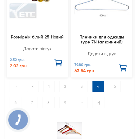
Розмірнік білий 25 Новий
Плечики для одежды
type 7N (алюминий)
Додати відгук
Додати відгук
2.52 грн.
79.80 грн.
2.02 грн.
63.84 грн.
|<
<
1
2
3
4
5
6
7
8
9
>
>|