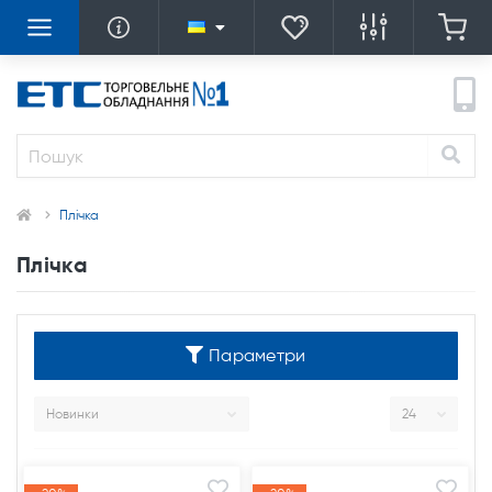
Плічка
Плічка
Параметри