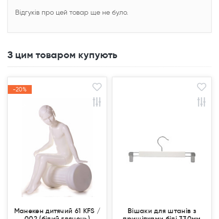
Відгуків про цей товар ще не було.
З цим товаром купують
-20%
-20%
Акція
Акція
Манекен дитячий 61 KFS /
Вішаки для штанів з
002 (білий глянець)
прищіпками білі 330мм