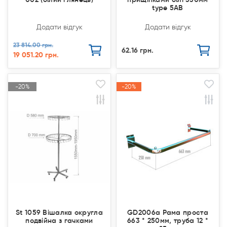
type 5АВ
Додати відгук
Додати відгук
23 814.00 грн.
62.16 грн.
19 051.20 грн.
-20%
-20%
-20%
-20%
Акція
Акція
Акція
Акція
Продано
Продано
St 1059 Вішалка округла
GD2006a Рама проста
подвійна з гачками
663 * 250мм, труба 12 *