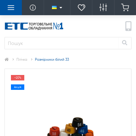
Плічка
Розмірники білий 33
-20%
Акція