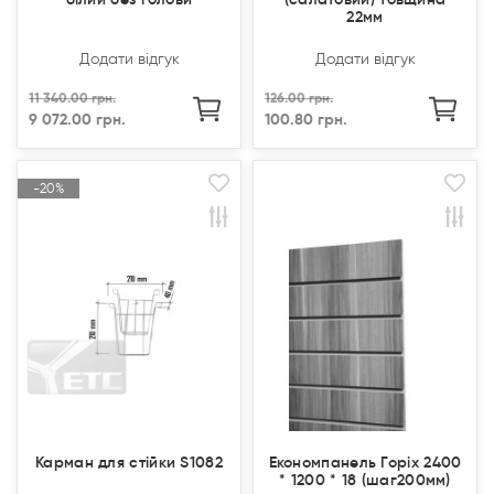
22мм
Додати відгук
Додати відгук
11 340.00 грн.
126.00 грн.
9 072.00 грн.
100.80 грн.
-20%
-20%
Продано
Продано
Акція
Акція
Продано
Продано
Карман для стійки S1082
Економпанель Горіх 2400
* 1200 * 18 (шаг200мм)