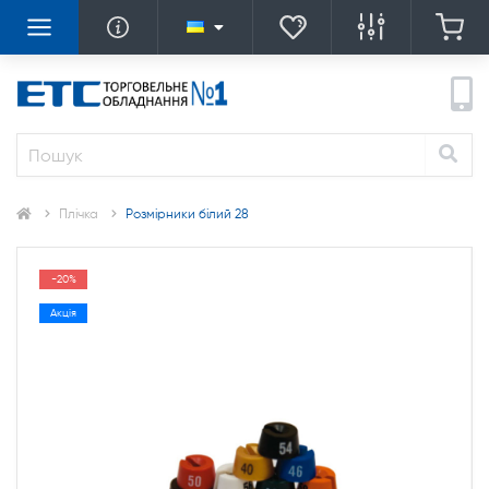
Плічка
Розмірники білий 28
-20%
Акція