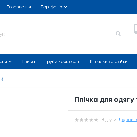
Повернення
Портфоліо
ени
Плічка
Труби хромовані
Вішалки та стійки
а)
Плічка для одягу 
Відгуки:
Додати в