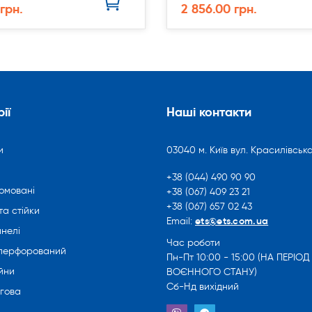
 грн.
2 856.00 грн.
ії
Наші контакти
и
03040 м. Київ вул. Красилівська
+38 (044) 490 90 90
омовані
+38 (067) 409 23 21
+38 (067) 657 02 43
та стійки
ets@ets.com.ua
Email:
нелі
Час роботи
 перфорований
Пн-Пт 10:00 - 15:00 (НА ПЕРІОД
йни
ВОЄННОГО СТАНУ)
Сб-Нд вихідний
ргова