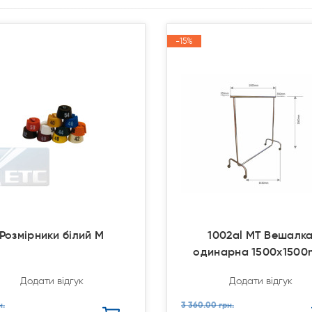
-15%
-15%
Акція
Акція
Розмірники білий M
1002al MT Вешалк
одинарна 1500x150
Додати відгук
Додати відгук
н.
3 360.00 грн.