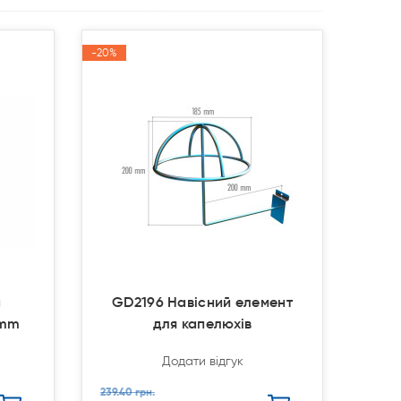
-20%
-20%
Акція
Акція
а
GD2196 Навісний елемент
0mm
для капелюхів
Додати відгук
239.40 грн.