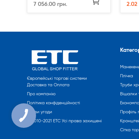
7 056.00 грн.
2.02
Категор
Манекен
Плічка
Європейські торгові системи
Труби хр
Доставка та Оплата
Вішалки 
Про компанію
Економпа
Політика конфіденційності
Профіль
Умови угоди
Кронште
© 2010-2021 ETC Усі права захищені
Сітка то