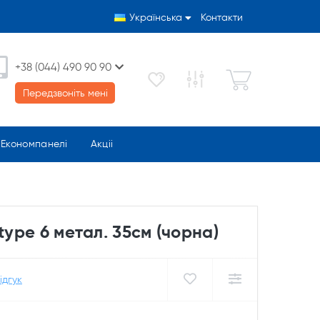
Українська
Контакти
+38 (044) 490 90 90
Передзвоніть мені
Економпанелі
Акціі
type 6 метал. 35см (чорна)
ідгук