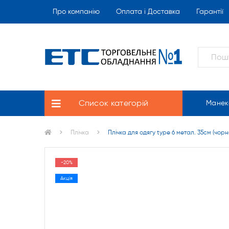
Про компанію
Оплата і Доставка
Гарантії
Список категорій
Манек
Плічка
Плічка для одягу type 6 метал. 35см (чорн
-20%
Акція