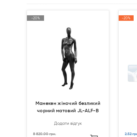
-20%
-20%
-20%
-20%
Акція
Акція
Акція
Акція
Продано
Продано
Манекен жіночий безликий
чорний матовий JL-ALF-B
Додати відгук
8 820.00 грн.
2.52 гр