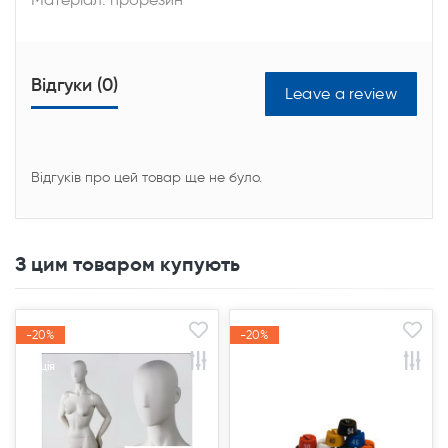
Відгуки (0)
Leave a review
Відгуків про цей товар ще не було.
З цим товаром купують
-20%
-20%
-20%
-20%
Акція
Акція
Акція
Акція