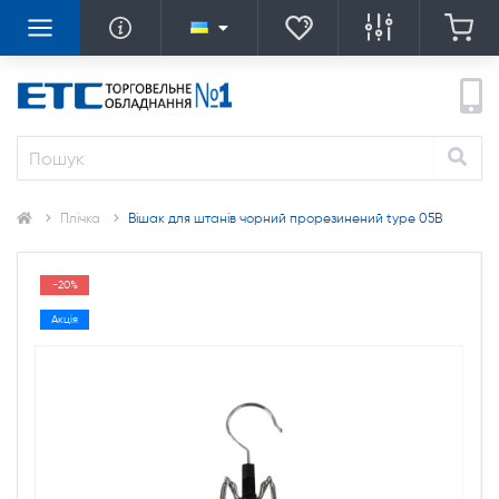
Плічка
Вішак для штанів чорний прорезинений type 05B
-20%
Акція