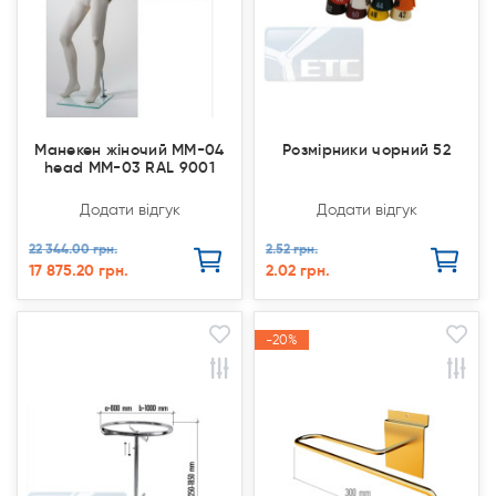
Манекен жіночий MM-04
Розмірники чорний 52
head MM-03 RAL 9001
Додати відгук
Додати відгук
22 344.00 грн.
2.52 грн.
17 875.20 грн.
2.02 грн.
-20%
-20%
Акція
Акція