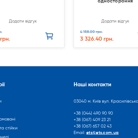
одностороння
Додати відгук
Додати відгук
н.
4 158.00 грн.
 грн.
3 326.40 грн.
ії
Наші контакти
и
03040 м. Київ вул. Красилівська
+38 (044) 490 90 90
омовані
+38 (067) 409 23 21
+38 (067) 657 02 43
та стійки
ets@ets.com.ua
Email:
нелі