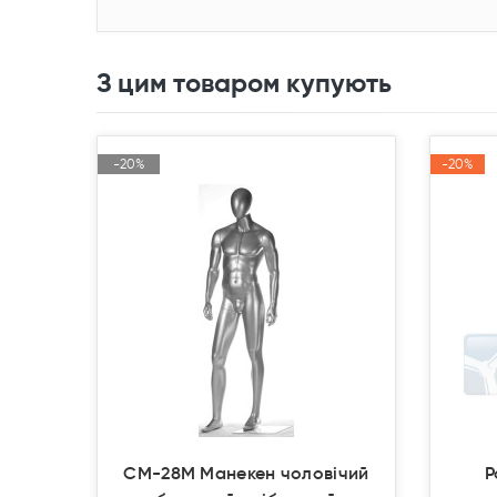
З цим товаром купують
-20%
-20%
-20%
-20%
Акція
Акція
Акція
Акція
Продано
Продано
СМ-28М Манекен чоловічий
Р