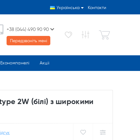
Українська
Контакти
+38 (044) 490 90 90
Передзвоніть мені
Економпанелі
Акціі
type 2W (білі) з широкими
ідгук