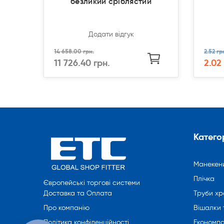
безликий сріблястий
Додати відгук
14 658.00 грн.
2.52 гр
11 726.40 грн.
2.02
Категор
Манекен
Плічка
Європейські торгові системи
Труби хр
Доставка та Оплата
Вішалки 
Про компанію
Економпа
Політика конфіденційності