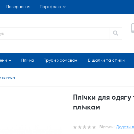
Повернення
Портфоліо
ени
Плічка
Труби хромовані
Вішалки та стійки
и плічкам
Плічки для одягу 
плічкам
Відгуки:
Додати в