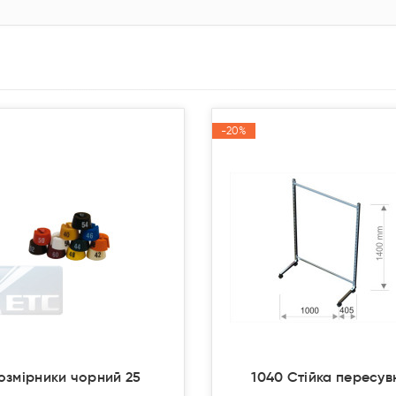
-20%
-20%
Акція
Акція
озмірники чорний 25
1040 Стійка пересув