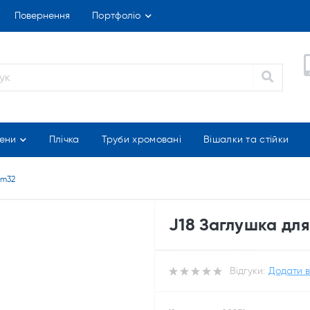
Повернення
Портфоліо
ени
Плічка
Труби хромовані
Вішалки та стійки
dm32
J18 Заглушка для
Відгуки:
Додати в