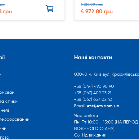
рн.
6 216.00 грн.
8 грн.
4 972.80 грн.
ії
Наші контакти
и
03040 м. Київ вул. Красилівська
+38 (044) 490 90 90
омовані
+38 (067) 409 23 21
+38 (067) 657 02 43
та стійки
ets@ets.com.ua
Email:
нелі
Час роботи
 перфорований
Пн-Пт 10:00 - 15:00 (НА ПЕРІОД
йни
ВОЄННОГО СТАНУ)
Сб-Нд вихідний
ргова