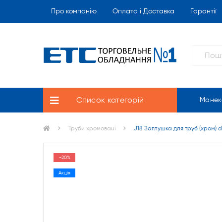
Про компанію
Оплата і Доставка
Гарантії
Список категорій
Манек
Труби хромовані
J18 Заглушка для труб (хром) 
-20%
Акція