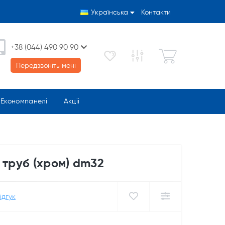
Українська
Контакти
+38 (044) 490 90 90
Передзвоніть мені
Економпанелі
Акціі
 труб (хром) dm32
ідгук