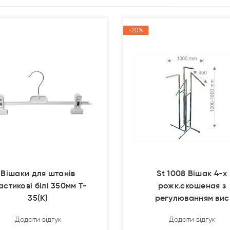
-20%
-20%
Акція
Акція
Вішаки для штанів
St 1008 Вішак 4-х
астикові білі 350мм T-
рожк.скошеная з
35(К)
регулюванням вис
Додати відгук
Додати відгук