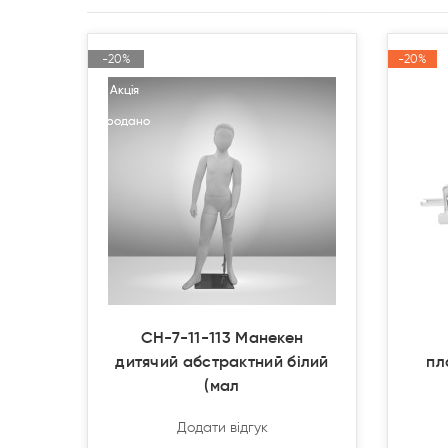
-20%
-20%
-20%
-20%
Акція
Акція
Акція
Акція
Продано
Продано
CH-7-11-113 Манекен
дитячий абстрактний білий
пл
(мал
Додати відгук