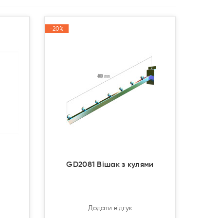
-20%
-20%
Акція
Акція
GD2081 Вішак з кулями
Додати відгук