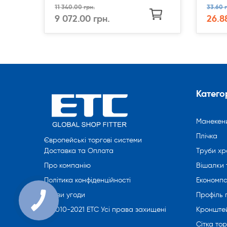
11 340.00 грн.
33.60 г
9 072.00 грн.
26.8
Категор
Манекен
Плічка
Європейські торгові системи
Труби хр
Доставка та Оплата
Вішалки 
Про компанію
Економпа
Політика конфіденційності
Профіль
Умови угоди
Кронште
© 2010-2021 ETC Усі права захищені
Сітка то