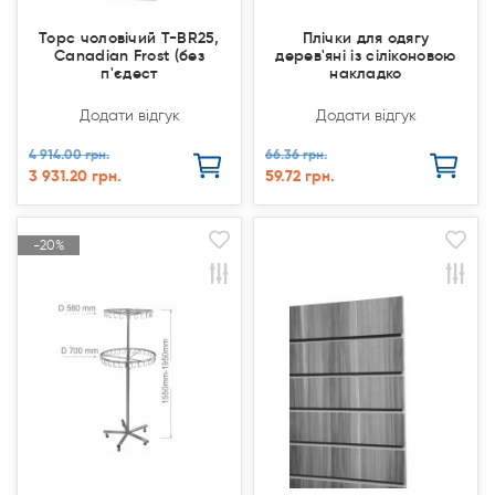
Торс чоловічий T-BR25,
Плічки для одягу
Canadian Frost (без
дерев'яні із сіліконовою
п'єдест
накладко
Додати відгук
Додати відгук
4 914.00 грн.
66.36 грн.
3 931.20 грн.
59.72 грн.
-20%
-20%
Продано
Продано
Акція
Акція
Продано
Продано