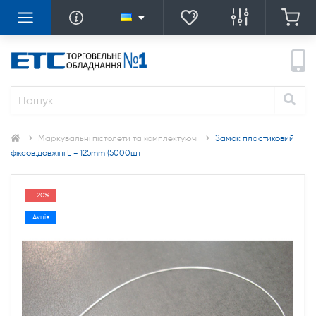
Маркувальні пістолети та комплектуючі
Замок пластиковий
фіксов.довжіні L = 125mm (5000шт
-20%
Акція