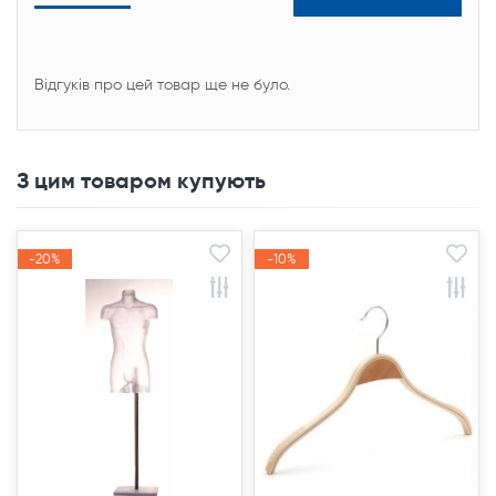
Відгуків про цей товар ще не було.
З цим товаром купують
-20%
-20%
-10%
-10%
Акція
Акція
Акція
Акція