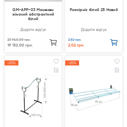
GM-APP-03 Манекен
Розмірнік білий 25 Новий
жіночий абстрактний
білий
Додати відгук
Додати відгук
23 940.00 грн.
2.52 грн.
19 152.00 грн.
2.02 грн.
-20%
-20%
-20%
-20%
Акція
Акція
Акція
Акція