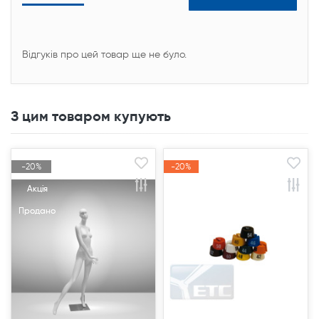
Відгуків про цей товар ще не було.
З цим товаром купують
-20%
-20%
-20%
-20%
Акція
Акція
Акція
Акція
Продано
Продано