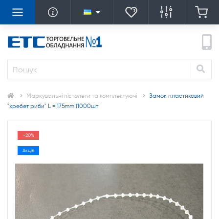
Маркувальні пістолети та комплектуючі
Замок пластиковий
"хребет риби" L = 175mm (1000шт
-20%
Акція