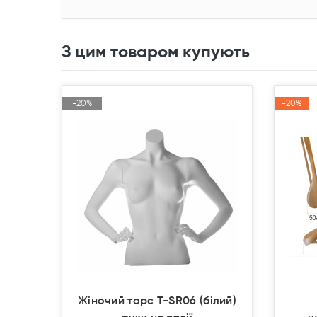
З цим товаром купують
-20%
-20%
-20%
-20%
Акція
Акція
Акція
Акція
Продано
Продано
Жіночий торс T-SR06 (білий)