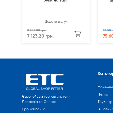
руки на талії
ш
Додати відгук
8 904.00 грн.
94.50 г
7 123.20 грн.
75.6
Категор
Манекен
Плічка
Європейські торгові системи
Труби хр
Доставка та Оплата
Вішалки 
Про компанію