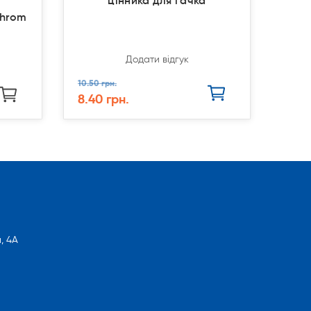
цінника для гачка
chrom
Додати відгук
10.50 грн.
8.40 грн.
, 4А