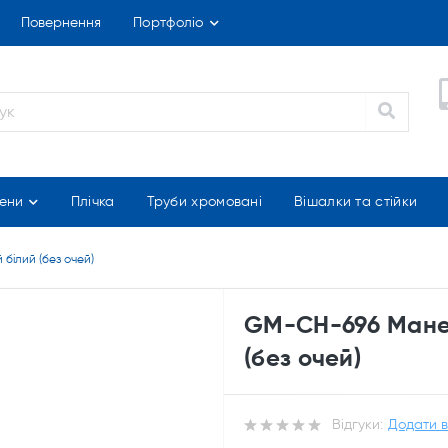
Повернення
Портфоліо
ени
Плічка
Труби хромовані
Вішалки та стійки
білий (без очей)
GM-CH-696 Манек
(без очей)
Відгуки:
Додати в