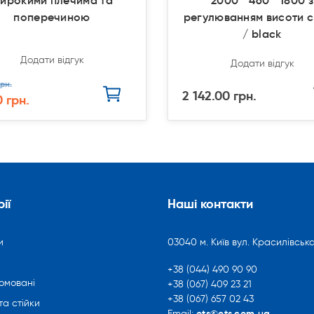
ирокими плечима та
2000 * 460 * 1800 з
поперечиною
регулюванням висоти 
/ black
Додати відгук
Додати відгук
рн.
2 142.00 грн.
0 грн.
ії
Наші контакти
и
03040 м. Київ вул. Красилівська
+38 (044) 490 90 90
омовані
+38 (067) 409 23 21
+38 (067) 657 02 43
та стійки
ets@ets.com.ua
Email: