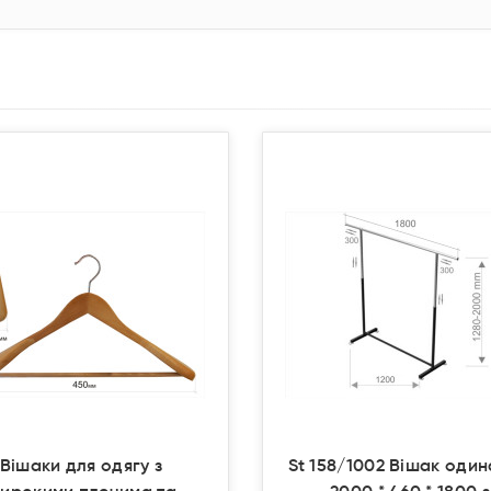
Продано
Продано
Вішаки для одягу з
St 158/1002 Вішак оди