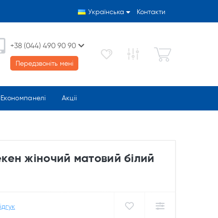
Українська
Контакти
+38 (044) 490 90 90
Передзвоніть мені
Економпанелі
Акціі
ен жіночий матовий білий
ідгук