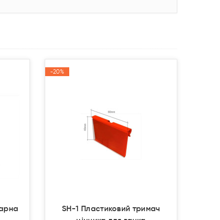
-20%
-20%
Акція
Акція
нарна
SH-1 Пластиковий тримач