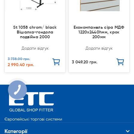
St 1058 chrom/ black
Економпанель сіра МДФ
Вішалка-гондола
1220х2440hмм, крок
подвійна 2000
200мм
Додати відгук
Додати відгук
3 738.00 грн.
3 049.20 грн.
2 990.40 грн.
КНОПКА
СВЯЗИ
Європейські торгові системи
Категорії