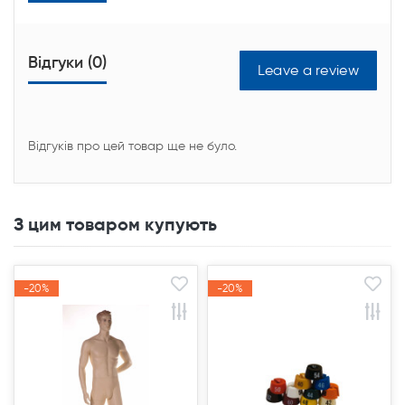
Відгуки (0)
Leave a review
Відгуків про цей товар ще не було.
З цим товаром купують
-20%
-20%
-20%
-20%
Акція
Акція
Акція
Акція