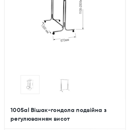
1005al Вішак-гондола подвійна з
регулюванням висот