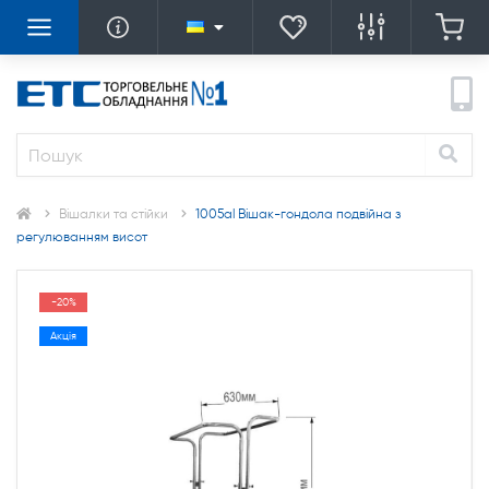
Вішалки та стійки
1005al Вішак-гондола подвійна з
регулюванням висот
-20%
Акція