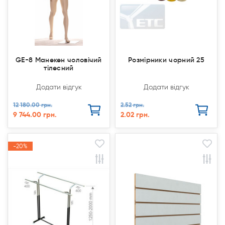
GE-8 Манекен чоловічий
Розмірники чорний 25
тілесний
Додати відгук
Додати відгук
12 180.00 грн.
2.52 грн.
9 744.00 грн.
2.02 грн.
-20%
-20%
Акція
Акція