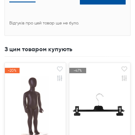
Відгуків про цей товар ще не було.
З цим товаром купують
-20%
-20%
-47%
-47%
Акція
Акція
Акція
Акція
Продано
Продано