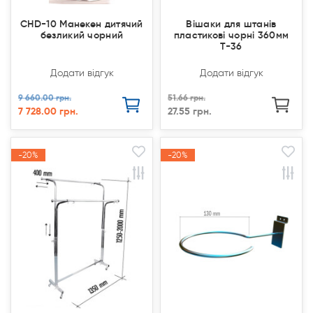
CHD-10 Манекен дитячий
Вішаки для штанів
безликий чорний
пластикові чорні 360мм
T-36
Додати відгук
Додати відгук
9 660.00 грн.
51.66 грн.
7 728.00 грн.
27.55 грн.
-20%
-20%
-20%
-20%
Акція
Акція
Акція
Акція