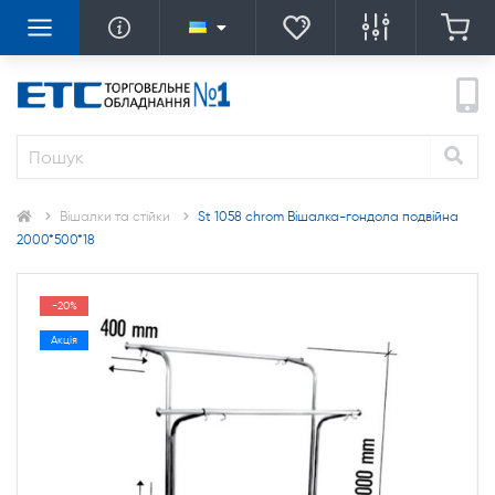
Вішалки та стійки
St 1058 chrom Вішалка-гондола подвійна
2000*500*18
-20%
Акція