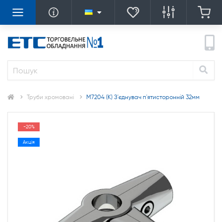
Труби хромовані
M7204 (К) З'єднувач п'ятисторонній 32мм
-20%
Акція