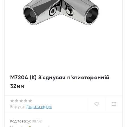
M7204 (К) З'єднувач п'ятисторонній
32мм
Відгуки:
Додати відгук
Код товару:
08732