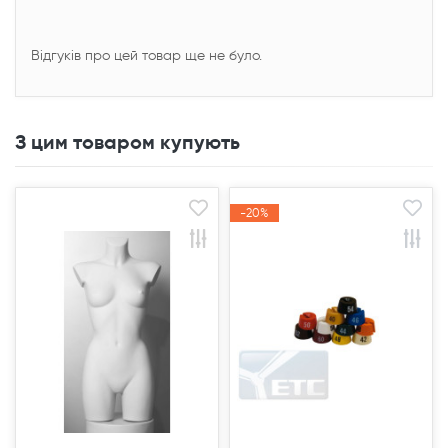
Відгуків про цей товар ще не було.
З цим товаром купують
Продано
Продано
-20%
-20%
Акція
Акція