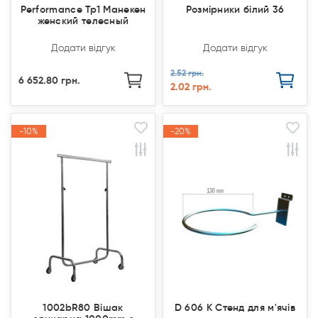
Performance Tp1 Манекен
Розмірники білий 36
женский телесный
Додати відгук
Додати відгук
2.52 грн.
6 652.80 грн.
2.02 грн.
-10%
-10%
-20%
-20%
Акція
Акція
Акція
Акція
1002bR80 Вішак
D 606 К Стенд для м'ячів