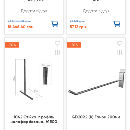
Додати відгук
Додати відгук
23 058.00 грн.
71.40 грн.
18 446.40 грн.
57.12 грн.
-20%
-20%
-20%
-20%
Акція
Акція
Акція
Акція
1042 Стійка-профіль
GD2092 (K) Гачок 200мм
непофарбована. h1500