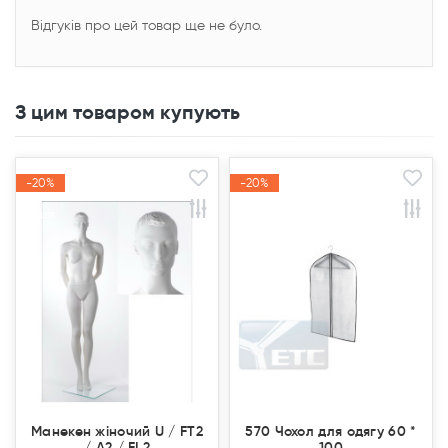
Відгуків про цей товар ще не було.
З цим товаром купують
-20%
-20%
-20%
-20%
Акція
Акція
Акція
Акція
Манекен жіночий U / FT2
570 Чохол для одягу 60 *
/ A2 / FL2
100