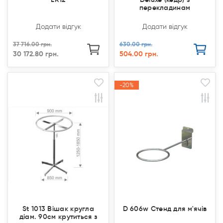
перекладинам
Додати відгук
Додати відгук
37 716.00 грн.
630.00 грн.
30 172.80 грн.
504.00 грн.
Продано
Продано
-20%
-20%
Акція
Акція
St 1013 Вішак кругла
D 606w Стенд для м'ячів
діам. 90см крутиться з