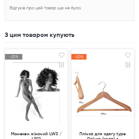
Відгуків про цей товар ще не було.
З цим товаром купують
-20%
-20%
-20%
-20%
Акція
Акція
Акція
Акція
Продано
Продано
Манекен жіночий LW3 /
Плічка для одягу type
LR12
Deluxe (кедр) з