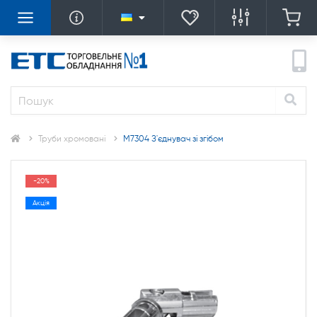
Труби хромовані
M7304 З'єднувач зі згібом
-20%
Акція