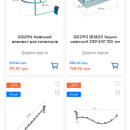
GD2196 Навісний
GD2193 (BSK21) Кошик
елемент для капелюхів
навісний 350*610*100 мм
Додати відгук
Додати відгук
239.40 грн.
886.20 грн.
191.52 грн.
708.96 грн.
-20%
-20%
Акція
Акція