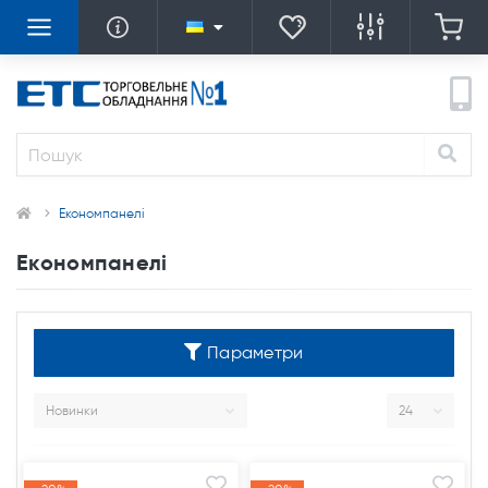
Економпанелі
Економпанелі
Параметри