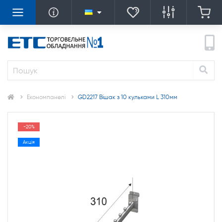
Економпанелі
GD2217 Вішак з 10 кульками L 310мм
-20%
Акція