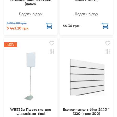
(девоч
Додати відгук
Додати відгук
6 804.00 грн.
66.36 грн.
5 443.20 грн.
-20%
-20%
Продано
Продано
Акція
Акція
WB532a Підставка для
Економпанель біла 2440 *
цінників на базі
1220 (крок 200)