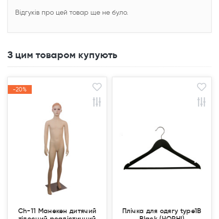
Відгуків про цей товар ще не було.
З цим товаром купують
-20%
-20%
Акція
Акція
Ch-11 Манекен дитячий
Плічка для одягу type1В
тілесний реалістичний
Black (ЧОРНІ)