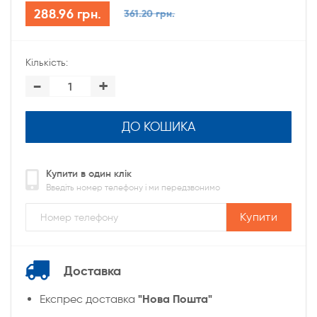
288.96 грн.
361.20 грн.
Кількість:
-
+
ДО КОШИКА
Купити в один клік
Введіть номер телефону і ми передзвонимо
Купити
Доставка
"Нова Пошта"
Експрес доставка