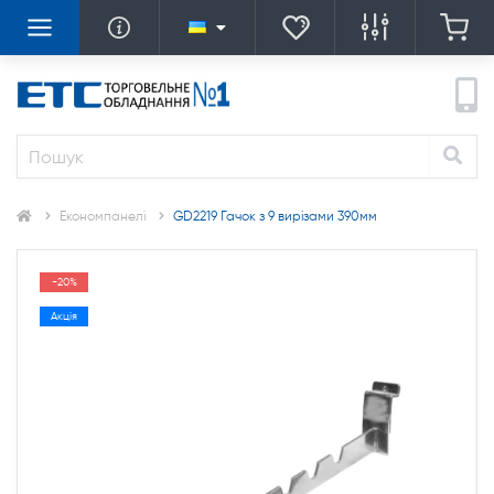
Економпанелі
GD2219 Гачок з 9 вирізами 390мм
-20%
Акція