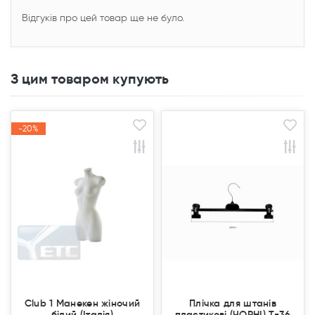
Відгуків про цей товар ще не було.
З цим товаром купують
-20%
-20%
Продано
Продано
Акція
Акція
Club 1 Манекен жіночий
Плічка для штанів
білий (Італія)
пластикові (ЧОРНІ) T-36