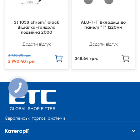
St 1058 chrom/ black
ALU-T-Т Вкладиш до
Вішалка-гондола
панелі "Т" 1220мм
подвійна 2000
Додати відгук
Додати відгук
3 738.00 грн.
248.64 грн.
2 990.40 грн.
Європейські торгові системи
Категорії