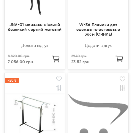
JNV-01 манекен жіночий
W-36 Плечики для
безликий чорний матовий
одежды пластиковые
36см (СИНИЕ)
Додати відгук
Додати відгук
8 820.00 грн.
29.40 грн.
7 056.00 грн.
23.52 грн.
-20%
-20%
Продано
Продано
Акція
Акція