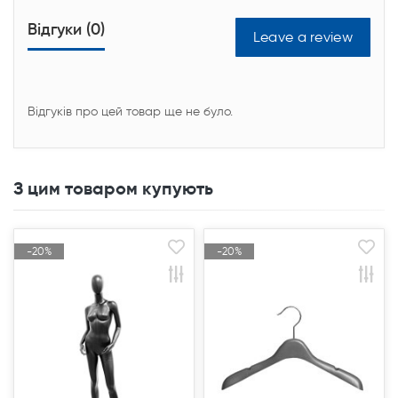
Відгуки (0)
Leave a review
Відгуків про цей товар ще не було.
З цим товаром купують
-20%
-20%
-20%
-20%
Акція
Акція
Акція
Акція
Продано
Продано
Продано
Продано