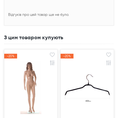
Відгуків про цей товар ще не було.
З цим товаром купують
-20%
-20%
-20%
-20%
Акція
Акція
Акція
Акція