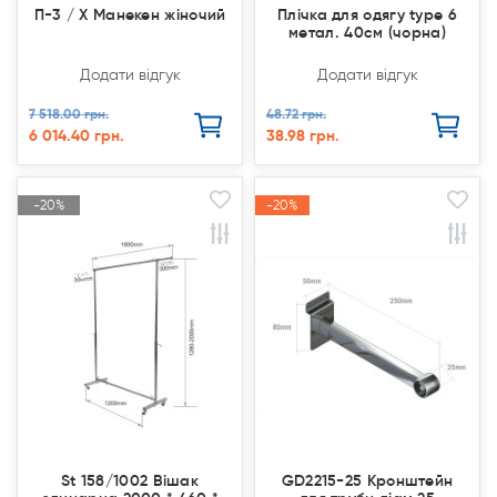
П-3 / X Манекен жіночий
Плічка для одягу type 6
метал. 40см (чорна)
Додати відгук
Додати відгук
7 518.00 грн.
48.72 грн.
6 014.40 грн.
38.98 грн.
-20%
-20%
-20%
-20%
Акція
Акція
Акція
Акція
Продано
Продано
St 158/1002 Вішак
GD2215-25 Кронштейн