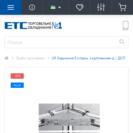
Труби хромовані
U9 З'єднання 5 сторін. з кріпленням д / ДСП
-20%
Акція