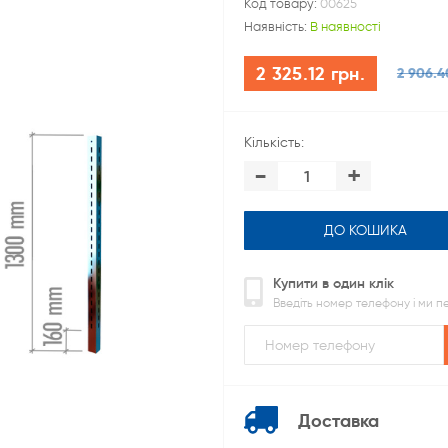
Код товару:
00625
Наявність:
В наявності
2 325.12 грн.
2 906.4
Кількість:
-
+
ДО КОШИКА
Купити в один клік
Введіть номер телефону і ми 
Доставка