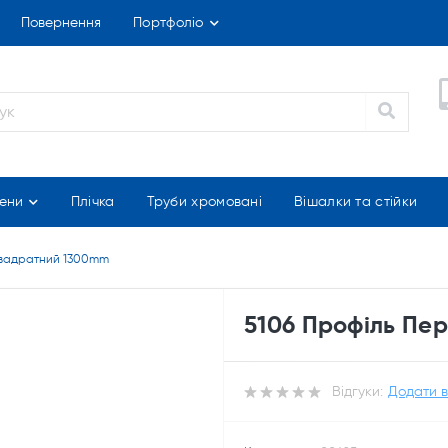
Повернення
Портфоліо
ени
Плічка
Труби хромовані
Вішалки та стійки
квадратний 1300mm
5106 Профіль Пе
Відгуки:
Додати в