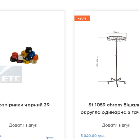
-20%
-20%
Акція
Акція
озмірники чорний 39
St 1059 chrom Вішал
округла одинарна з га
Додати відгук
Додати відгук
н.
5 040.00 грн.