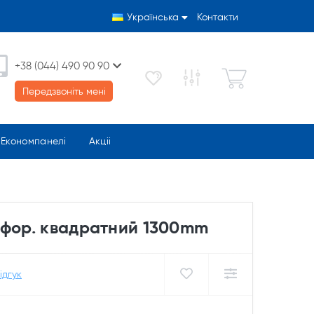
Українська
Контакти
+38 (044) 490 90 90
Передзвоніть мені
Економпанелі
Акціі
рфор. квадратний 1300mm
ідгук