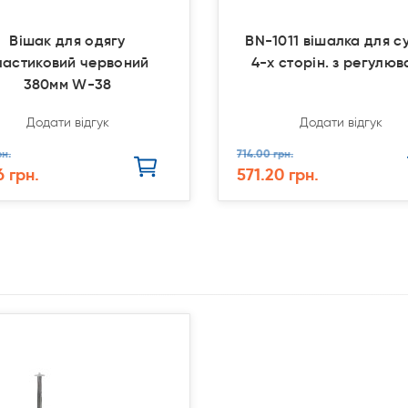
Вішак для одягу
BN-1011 вішалка для с
ластиковий червоний
4-х сторін. з регулюв
380мм W-38
Додати відгук
Додати відгук
рн.
714.00 грн.
6 грн.
571.20 грн.