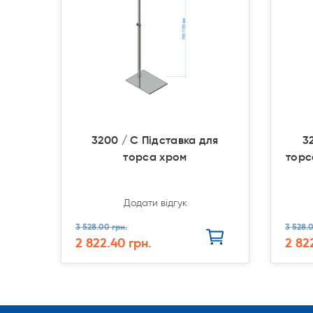
3200 / С Підставка для
3
торса хром
торс
Додати відгук
3 528.00 грн.
3 528.0
2 822.40 грн.
2 82