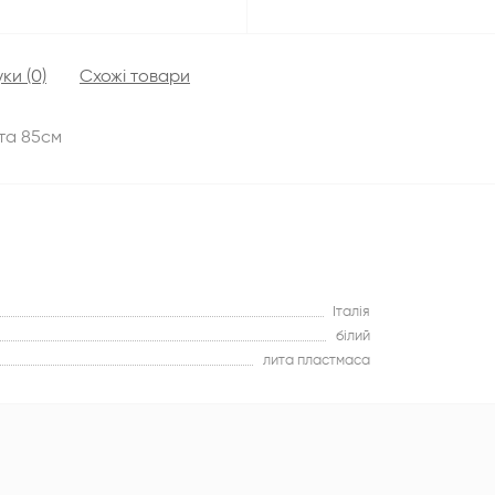
уки (0)
Схожі товари
та 85см
Італія
білий
лита пластмаса