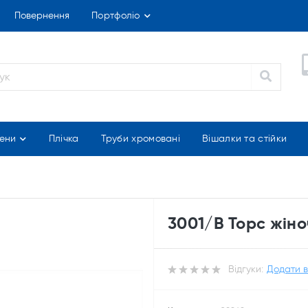
Повернення
Портфоліо
ени
Плічка
Труби хромовані
Вішалки та стійки
3001/В Торс жіно
Відгуки:
Додати в