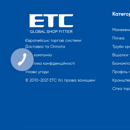
Категор
Манекен
Плічка
Європейські торгові системи
Труби хр
Доставка та Оплата
Вішалки 
Про компанію
Економпа
Політика конфіденційності
Профіль
Умови угоди
Кронште
© 2010-2021 ETC Усі права захищені
Сітка то