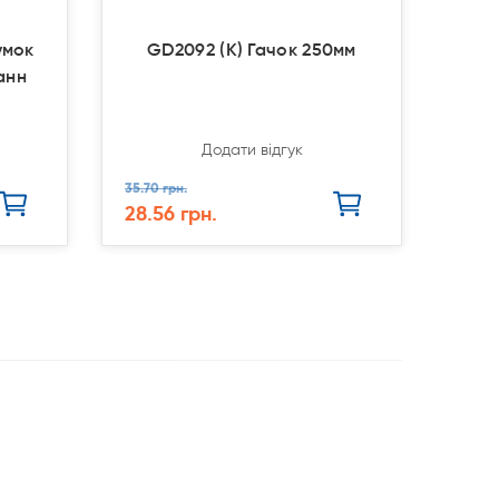
умок
GD2092 (К) Гачок 250мм
анн
Додати відгук
35.70 грн.
28.56 грн.