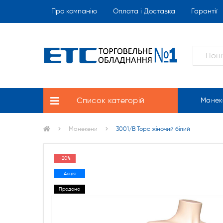
Про компанію
Оплата і Доставка
Гарантії
Список категорій
Манек
Манекени
3001/В Торс жіночий білий
-20%
Акція
Продано