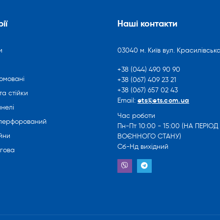
ії
Наші контакти
и
03040 м. Київ вул. Красилівська
+38 (044) 490 90 90
омовані
+38 (067) 409 23 21
+38 (067) 657 02 43
та стійки
ets@ets.com.ua
Email:
нелі
Час роботи
 перфорований
Пн-Пт 10:00 - 15:00 (НА ПЕРІОД
йни
ВОЄННОГО СТАНУ)
Сб-Нд вихідний
ргова