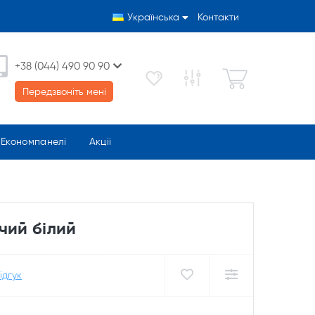
Українська
Контакти
+38 (044) 490 90 90
Передзвоніть мені
Економпанелі
Акціі
чий білий
ідгук