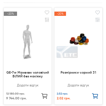
-20%
-20%
-20%
-20%
Акція
Акція
Акція
Акція
Продано
Продано
GE-7w Манекен чоловічий
Розмірники чорний 31
БІЛИЙ без макіяжу
Додати відгук
Додати відгук
12 180.00 грн.
2.52 грн.
9 744.00 грн.
2.02 грн.