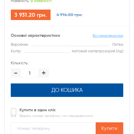
Наявність:
В наявності
3 931.20 грн.
4 914.00 грн.
Основні характеристики
Всі характеристики
Виробник:
Литва
Колір:
матовий напівпрозорий (лід)
Кількість:
-
+
ДО КОШИКА
Купити в один клік
Введіть номер телефону і ми передзвонимо
Купити