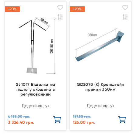
-20%
-20%
-20%
-20%
Акція
Акція
Акція
Акція
St 1017 Вішалка на
GD2078 (К) Кронштейн
підлогу скошена з
прямий 350мм
регулюванням
Додати відгук
Додати відгук
4 158.00 грн.
157.50 грн.
3 326.40 грн.
126.00 грн.