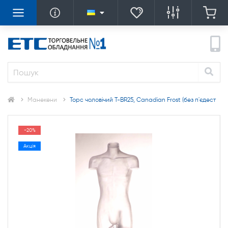
Манекени
Торс чоловічий T-BR25, Canadian Frost (без п'єдест
-20%
Акція