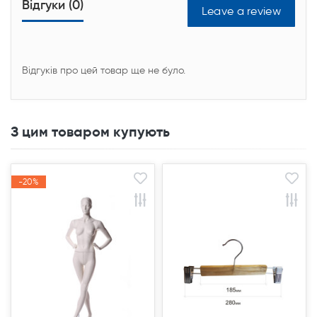
Відгуки (0)
Leave a review
Відгуків про цей товар ще не було.
З цим товаром купують
-20%
-20%
Акція
Акція