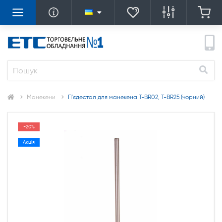
Манекени
П'єдестал для манекена T-BR02, T-BR25 (чорний)
-20%
Акція