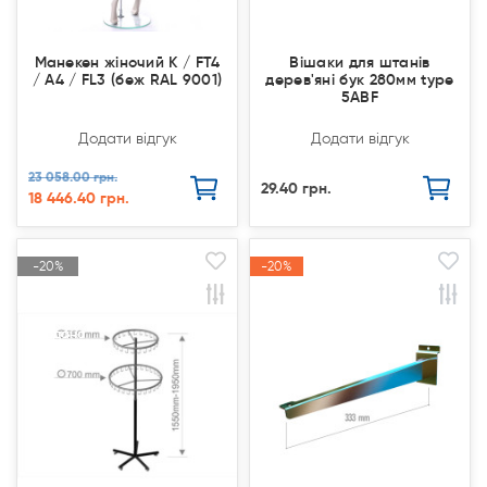
Манекен жіночий K / FT4
Вішаки для штанів
/ A4 / FL3 (беж RAL 9001)
дерев'яні бук 280мм type
5АВF
Додати відгук
Додати відгук
23 058.00 грн.
29.40 грн.
18 446.40 грн.
-20%
-20%
-20%
-20%
Акція
Акція
Акція
Акція
Продано
Продано