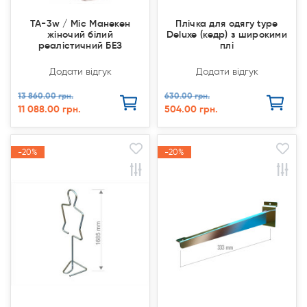
TA-3w / Mic Манекен
Плічка для одягу type
жіночий білий
Deluxe (кедр) з широкими
реалістичний БЕЗ
плі
Додати відгук
Додати відгук
13 860.00 грн.
630.00 грн.
11 088.00 грн.
504.00 грн.
-20%
-20%
-20%
-20%
Акція
Акція
Акція
Акція