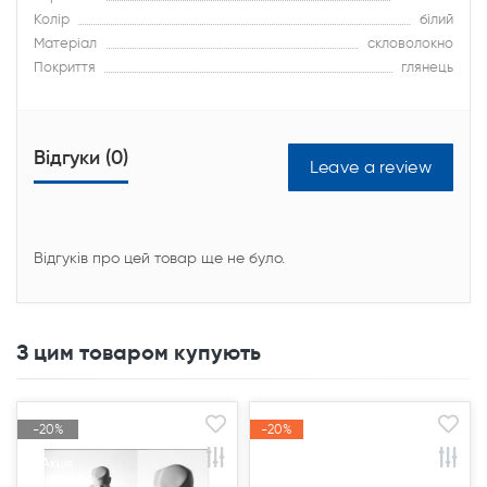
Колір
білий
Матеріал
скловолокно
Покриття
глянець
Відгуки (0)
Leave a review
Відгуків про цей товар ще не було.
З цим товаром купують
-20%
-20%
-20%
-20%
Акція
Акція
Акція
Акція