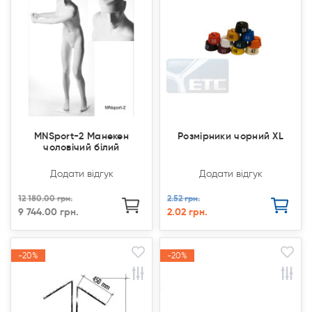
Продано
Продано
MNSport-2 Манекен
Розмірники чорний XL
чоловічий білий
Додати відгук
Додати відгук
12 180.00 грн.
2.52 грн.
9 744.00 грн.
2.02 грн.
-20%
-20%
-20%
-20%
Акція
Акція
Акція
Акція