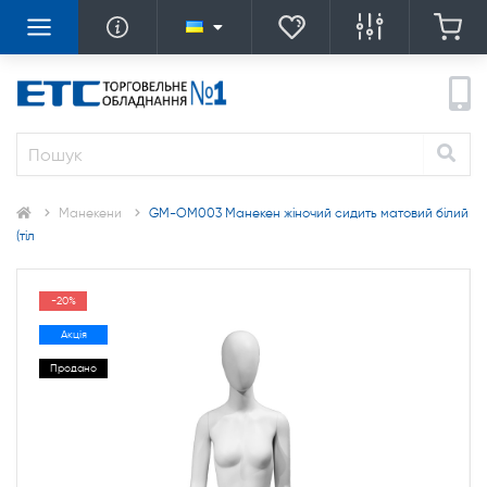
Манекени
GM-OM003 Манекен жіночий сидить матовий білий
(тіл
-20%
Акція
Продано