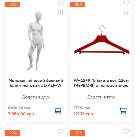
-20%
-20%
-20%
-20%
Акція
Акція
Акція
Акція
Манекен жіночий бзликий
W-45FP Плічка флок 45см
білий матовий JL-ALF-W
(ЧЕРВОНІ) з поперечиною
Додати відгук
Додати відгук
8 820.00 грн.
277.20 грн.
7 056.00 грн.
221.76 грн.
-20%
-20%
-20%
-20%