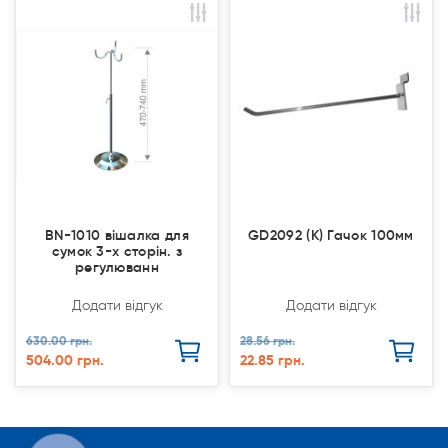
Акція
Акція
Акція
Акція
BN-1010 вішалка для
GD2092 (К) Гачок 100мм
сумок 3-х сторін. з
регулюванн
Додати відгук
Додати відгук
630.00 грн.
28.56 грн.
504.00 грн.
22.85 грн.