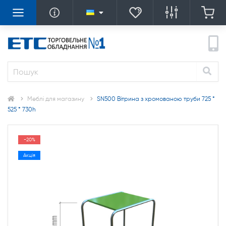
Меблі для магазину
SN500 Вітрина з хромованою труби 725 *
525 * 730h
-20%
Акція