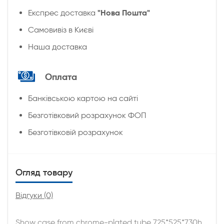
"Нова Пошта"
Експрес доставка
Cамовивіз в Києві
Наша доставка
Оплата
Банківською картою на сайті
Безготівковий розрахунок ФОП
Безготівковій розрахунок
Огляд товару
Відгуки (0)
Show case from chrome-plated tube 725*525*730h