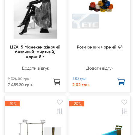
LIZA-5 Манекен жіночий
Розмірники чорний 44
безликий, сидячий,
чорний г
Додати відгук
Додати відгук
9 324.00 грн.
2.52 грн.
7 459.20 грн.
2.02 грн.
-10%
-10%
-20%
-20%
Акція
Акція
Акція
Акція