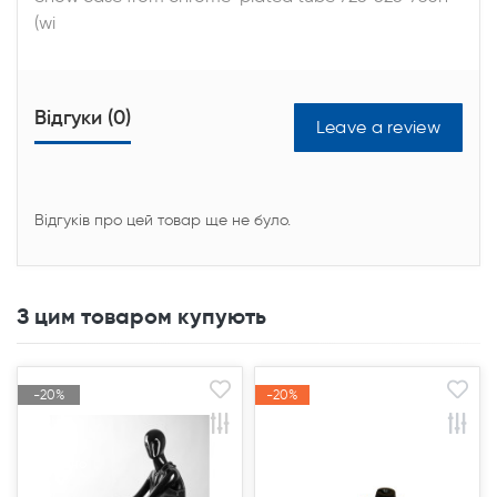
(wi
Відгуки (0)
Leave a review
Відгуків про цей товар ще не було.
З цим товаром купують
-20%
-20%
-20%
-20%
Акція
Акція
Акція
Акція
Продано
Продано