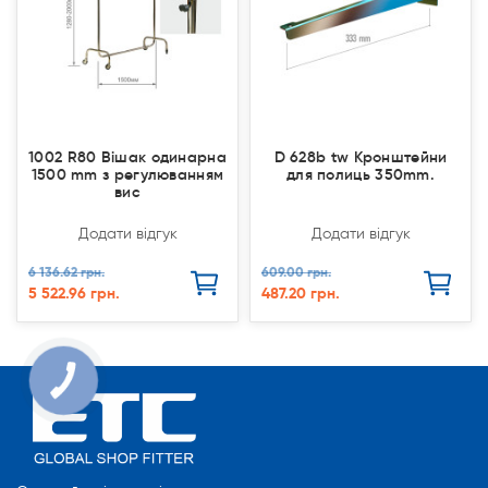
1002 R80 Вішак одинарна
D 628b tw Кронштейни
1500 mm з регулюванням
для полиць 350mm.
вис
Додати відгук
Додати відгук
6 136.62 грн.
609.00 грн.
5 522.96 грн.
487.20 грн.
КНОПКА
СВЯЗИ