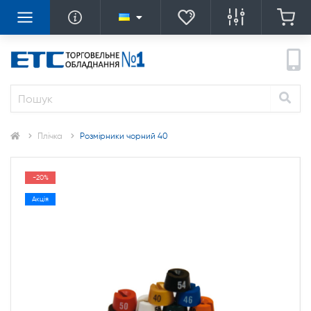
Плічка
Розмірники чорний 40
-20%
Акція