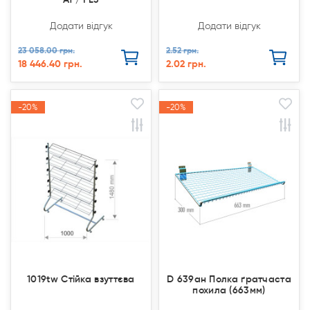
Додати відгук
Додати відгук
23 058.00 грн.
2.52 грн.
18 446.40 грн.
2.02 грн.
-20%
-20%
-20%
-20%
Акція
Акція
Акція
Акція
1019tw Стійка взуттєва
D 639aн Полка ґратчаста
похила (663мм)