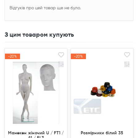
Відгуків про цей товар ще не було.
З цим товаром купують
-20%
-20%
-20%
-20%
Акція
Акція
Акція
Акція
Манекен жіночий U / FT1 /
Розмірники білий 35
A1 / FL3