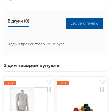
Відгуки (0)
Leave a review
Відгуків про цей товар ще не було.
З цим товаром купують
-20%
-20%
-20%
-20%
Акція
Акція
Акція
Акція