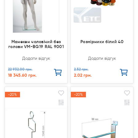
Манекен чоловічий без
Розмірники білий 40
голови VM-BG19 RAL 9001
Додати відгук
Додати відгук
22 932.00 грн.
2.52 грн.
18 345.60 грн.
2.02 грн.
-20%
-20%
-20%
-20%
Акція
Акція
Акція
Акція