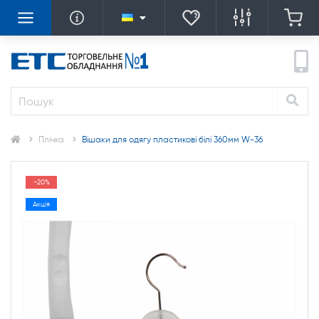
Плічка
Вішаки для одягу пластикові білі 360мм W-36
-20%
Акція