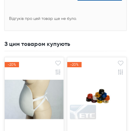
Відгуків про цей товар ще не було.
З цим товаром купують
-20%
-20%
-20%
-20%
Акція
Акція
Акція
Акція