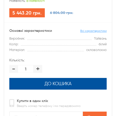
Наявність:
В наявності
5 443.20 грн.
6 804.00 грн.
Основні характеристики
Всі характеристики
Виробник:
Тайвань
Колір:
білий
Матеріал:
скловолокно
Кількість:
-
+
ДО КОШИКА
Купити в один клік
Введіть номер телефону і ми передзвонимо