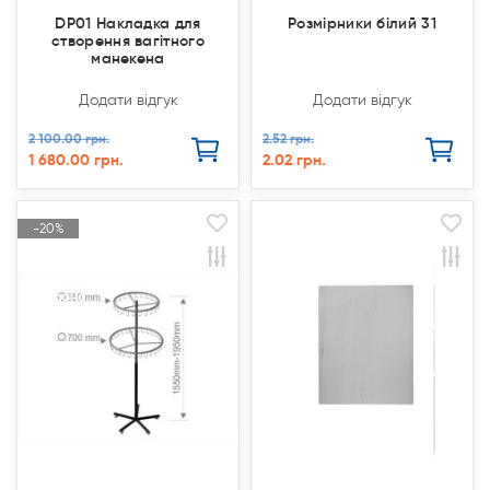
DP01 Накладка для
Розмірники білий 31
створення вагітного
манекена
Додати відгук
Додати відгук
2 100.00 грн.
2.52 грн.
1 680.00 грн.
2.02 грн.
-20%
-20%
Продано
Продано
Акція
Акція
Продано
Продано