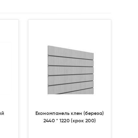
Продано
Продано
ий
Економпанель клен (береза)
2440 * 1220 (крок 200)