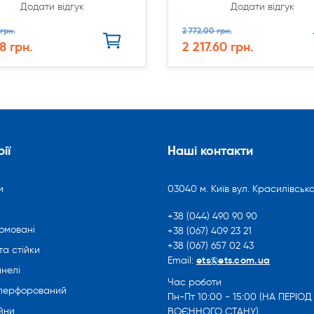
Додати відгук
Додати відгук
грн.
2 772.00 грн.
8 грн.
2 217.60 грн.
ії
Наші контакти
и
03040 м. Київ вул. Красилівська
+38 (044) 490 90 90
омовані
+38 (067) 409 23 21
+38 (067) 657 02 43
та стійки
ets@ets.com.ua
Email:
нелі
Час роботи
 перфорований
Пн-Пт 10:00 - 15:00 (НА ПЕРІОД
йни
ВОЄННОГО СТАНУ)