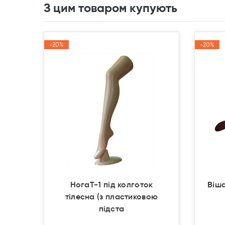
З цим товаром купують
-20%
-20%
-20%
-20%
Акція
Акція
Акція
Акція
НогаT-1 під колготок
Віша
тілесна (з пластиковою
підста