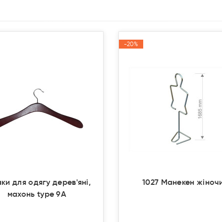
-20%
-20%
Акція
Акція
ки для одягу дерев'яні,
1027 Манекен жіноч
махонь type 9А