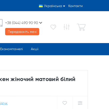
Українська
Контакти
+38 (044) 490 90 90
Передзвоніть мені
Економпанелі
Акціі
ен жіночий матовий білий
ідгук