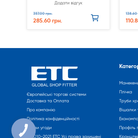
Додати відгук
357.00 грн.
138.60 
285.60 грн.
110.8
Категор
Манекен
Плічка
Європейські торгові системи
Труби хр
Доставка та Оплата
Вішалки 
Про компанію
Економпа
Політика конфіденційності
Профіль
Умови угоди
Кронште
© 2010-2021 ETC Усі права захищені