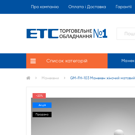
Про компанію
Оплата і Доставка
Гарантії
Список категорій
Манек
Манекени
GM-FH-103 Манекен жіночий матовий б
-20%
Акція
Продано