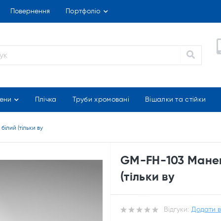
Повернення
Портфоліо
ени
Плічка
Труби хромовані
Вішалки та стійки
ілий (тільки ву
GM-FH-103 Манек
(тільки ву
Відгуки:
Додати в