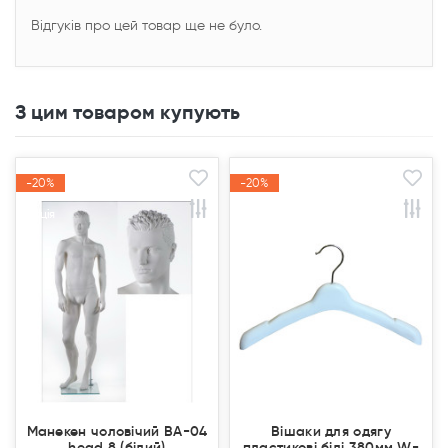
Відгуків про цей товар ще не було.
З цим товаром купують
-20%
-20%
-20%
-20%
Акція
Акція
Акція
Акція
Манекен чоловічий ВА-04
Вішаки для одягу
head 8 (білий)
пластикові білі 380мм W-