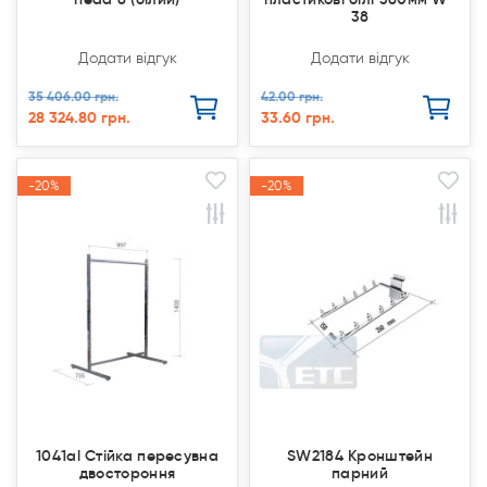
38
Додати відгук
Додати відгук
35 406.00 грн.
42.00 грн.
28 324.80 грн.
33.60 грн.
-20%
-20%
-20%
-20%
Акція
Акція
Акція
Акція
1041al Стійка пересувна
SW2184 Кронштейн
двостороння
парний